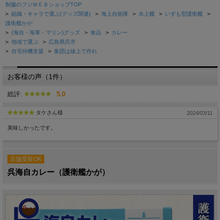
制服のフジＷＥＢショップTOP
>
組織・キャラで選ぶ(グッズ関連)
>
海上自衛隊
>
水上艦
>
いずも型護衛艦
>
護衛艦かが
>
(海自・海軍・マリン)グッズ
>
食品
>
カレー
>
地域で選ぶ
>
広島県呉市
>
自宅待機支援
>
集団は線上で作れ
お客様の声（1件）
総評:
5.0
タケさん様
2024/03/11
美味しかったです。
店舗受取OK
呉海自カレー（護衛艦かが）