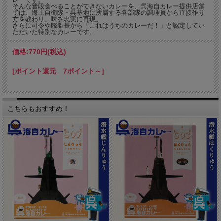
そんな普段食べることができないカレーを、呉海自カレー提供店舗
では、海上自衛隊・呉基地に所属する各部隊の調理員から直接作り
方を教わり、味を忠実に再現。
さらに司令や艦艇長から「これはうちのカレーだ！」と認定してい
ただいた特別なカレーです。
価格:
770円
(税込)
[ポイント還元 7ポイント～]
こちらもおすすめ！