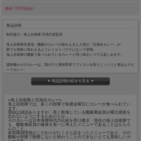
価格:770円(税込)
商品説明
制作協力：海上自衛隊 呉地方総監部
海上自衛隊呉基地・艦艇のカレーが味わえると人気の「呉海自カレー」が
家でも気軽に味わえるようレトルトパウチになって登場。
海上自衛隊の艦艇で食べられているカレーと同じ味をいつでも楽しめます。
護衛艦かがのカレーは、鶏ガラと香味野菜でブイヨンを取りじっくりと煮込んだビ
ーフカレー。
ひじきや黒胡麻、大豆を使用したコクのある味わいが楽しめます。
▼ 商品説明の続きを見る ▼
お土産としても人気ですよ。
⭐︎海上自衛隊と呉海自カレー⭐︎
内容量：180g(1人前)
海上自衛隊では、多くの部隊で毎週金曜日にカレーが食べられてい
ます。
理由は諸説ありますが、長く航海している艦艇乗組員が曜日感覚を
忘れないようにするためだとか…。
そのカレーは日本海軍時代の伝統を受け継ぎ、現在の海上自衛隊で
も、艦艇乗組員の健康を第一に考えたメニューであることはもちろ
んのこと、
各部隊調理員のこだわりがたくさん詰まったメニューであり、その
艦艇や部隊で勤務しないと味わうことのできないとても美味しいカ
レーです。