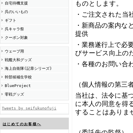
ものとします。
自宅待機支援
呉のいいもの
・ご注文された当
ギフト
・新商品の案内な
呉キャラ祭
提供
クーポン対象
・業務遂行上で必
ウェーブ用
びサービス向上の
戦艦大和グッズ
・各種のお問い合
海上自衛隊(記章シリーズ)
幹部候補生学校
（個人情報の第三
BlueProject
当社は、法令に基
零戦グッズ
に本人の同意を得
Tweets by seifukunofuji
することはありま
はじめてのお客様へ
（委託先の監督）