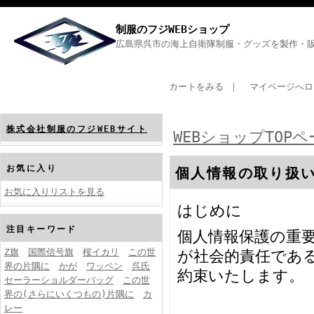
制服のフジWEBショップ
広島県呉市の海上自衛隊制服・グッズを製作・販
カートをみる
｜
マイページへロ
株式会社制服のフジWEBサイト
WEBショップTOP
お気に入り
個人情報の取り扱
お気に入りリストを見る
はじめに
注目キーワード
個人情報保護の重
Z旗
国際信号旗
桜イカリ
この世
が社会的責任であ
界の片隅に
かが
ワッペン
呉氏
約束いたします。
セーラーショルダーバッグ
この世
界の(さらにいくつもの)片隅に
カ
レー