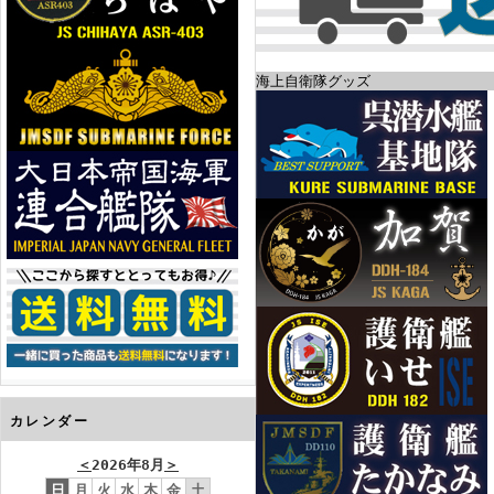
海上自衛隊グッズ
カレンダー
＜
2026年8月
＞
日
月
火
水
木
金
土