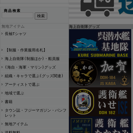
商品検索
無地アイテム
海上自衛隊グッズ
長袖Tシャツ
【制服・作業服用名札】
海上自衛隊(制服ほか)・船員服
(海自・海軍・マリン)グッズ
組織・キャラで選ぶ(グッズ関連)
アーティストで選ぶ
地域で選ぶ
書籍
タウン誌・フジーマガジン・パンフ
レット
無地アイテム
送料無料