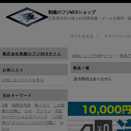
制服のフジWEBショップ
広島県呉市の海上自衛隊制服・グッズを製作・販
カートをみる
｜
マイページへロ
株式会社制服のフジWEBサイト
WEBショップTOPページ
>
無地
商品一覧
お気に入り
該当商品はありません
お気に入りリストを見る
注目キーワード
Z旗
国際信号旗
桜イカリ
この世
界の片隅に
かが
ワッペン
呉氏
セーラーショルダーバッグ
この世
界の(さらにいくつもの)片隅に
カ
レー