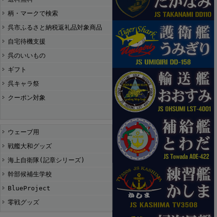
柄・マークで検索
呉市ふるさと納税返礼品対象商品
自宅待機支援
呉のいいもの
ギフト
呉キャラ祭
クーポン対象
ウェーブ用
戦艦大和グッズ
海上自衛隊(記章シリーズ)
幹部候補生学校
BlueProject
零戦グッズ