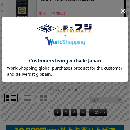
価格： 660円(税込)
店舗受取OK
金蒔絵シール(海上自衛隊幹部候補生学校)
価格： 660円(税込)
1 / 5ページ
（全85件）
1
2
3
4
5
次へ