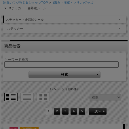
制服のフジＷＥＢショップTOP
>
(海自・海軍・マリン)グッズ
>
ステッカー・金蒔絵シール
ステッカー・金蒔絵シール
ステッカー
商品検索
キーワード検索
1 / 5ページ
（全85件）
1
2
3
4
5
次へ
NEW
店舗受取OK