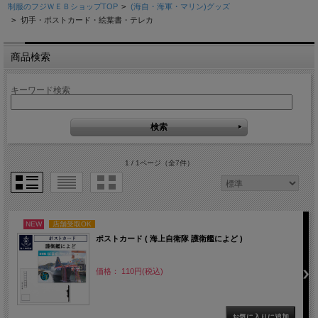
制服のフジＷＥＢショップTOP
>
(海自・海軍・マリン)グッズ
>
切手・ポストカード・絵葉書・テレカ
商品検索
キーワード検索
1 / 1ページ
（全7件）
NEW
店舗受取OK
ポストカード ( 海上自衛隊 護衛艦によど )
価格： 110円(税込)