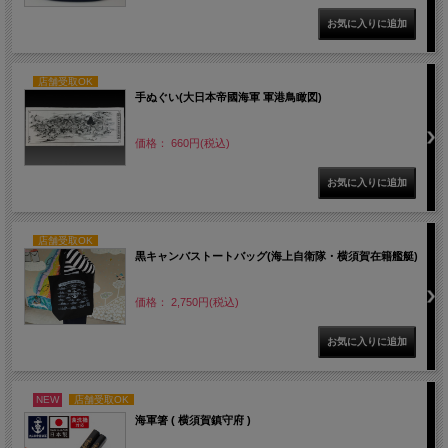
店舗受取OK
手ぬぐい(大日本帝國海軍 軍港鳥瞰図)
価格： 660円(税込)
店舗受取OK
黒キャンバストートバッグ(海上自衛隊・横須賀在籍艦艇)
価格： 2,750円(税込)
NEW
店舗受取OK
海軍箸 ( 横須賀鎮守府 )