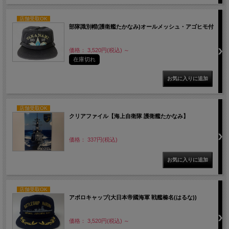
店舗受取OK
部隊識別帽(護衛艦たかなみ)オールメッシュ・アゴヒモ付
価格： 3,520円(税込)
～
在庫切れ
店舗受取OK
クリアファイル【海上自衛隊 護衛艦たかなみ】
価格： 337円(税込)
店舗受取OK
アポロキャップ(大日本帝國海軍 戦艦榛名(はるな))
価格： 3,520円(税込)
～