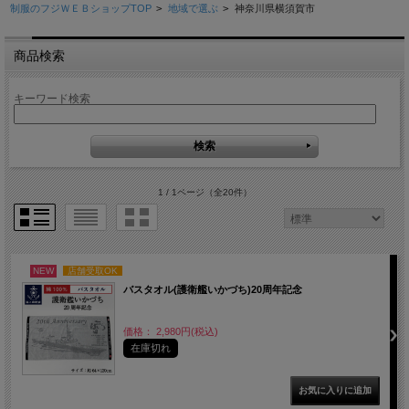
制服のフジＷＥＢショップTOP
>
地域で選ぶ
>
神奈川県横須賀市
商品検索
キーワード検索
1 / 1ページ
（全20件）
NEW
店舗受取OK
バスタオル(護衛艦いかづち)20周年記念
価格： 2,980円(税込)
在庫切れ