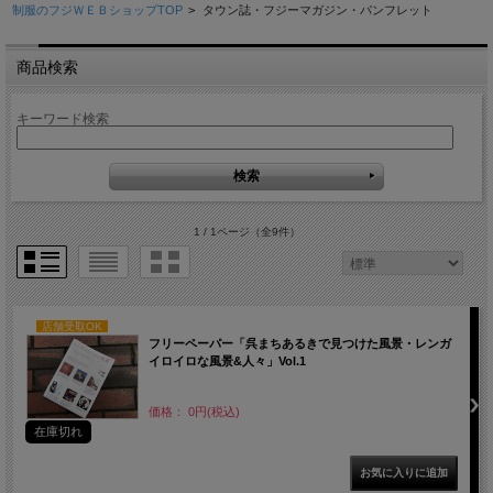
制服のフジＷＥＢショップTOP
>
タウン誌・フジーマガジン・パンフレット
商品検索
キーワード検索
1 / 1ページ
（全9件）
店舗受取OK
フリーペーパー「呉まちあるきで見つけた風景・レンガ
イロイロな風景&人々」Vol.1
価格： 0円(税込)
在庫切れ