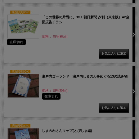
店舗受取OK
「この世界の片隅に」3/11 朝日新聞 夕刊（東京版）4P全
面広告チラシ
価格： 0円(税込)
在庫切れ
店舗受取OK
瀬戸内ゴーランド 瀬戸内しまのわをめぐる13の読み物
価格： 0円(税込)
在庫切れ
店舗受取OK
しまのわさんマップ(とびしま編)