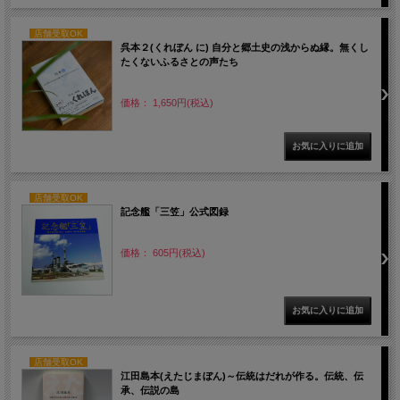
店舗受取OK
呉本２(くれぼん に) 自分と郷土史の浅からぬ縁。無くし
たくないふるさとの声たち
価格： 1,650円(税込)
店舗受取OK
記念艦「三笠」公式図録
価格： 605円(税込)
店舗受取OK
江田島本(えたじまぼん)～伝統はだれが作る。伝統、伝
承、伝説の島