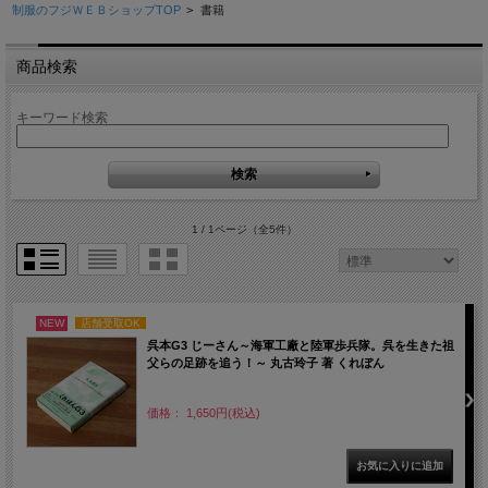
制服のフジＷＥＢショップTOP
>
書籍
商品検索
キーワード検索
1 / 1ページ
（全5件）
NEW
店舗受取OK
呉本G3 じーさん～海軍工廠と陸軍歩兵隊。呉を生きた祖
父らの足跡を追う！～ 丸古玲子 著 くれぼん
価格： 1,650円(税込)