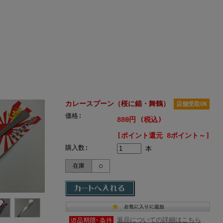
カレースプーン（桜に錨・舞鶴）
店舗受取OK
価格:
880円 (税込)
[ポイント還元 8ポイント～]
購入数:
本
在庫
○
返品についての詳細はこちら