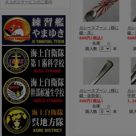
ネコポスサービスのご案内
カレースプーン（桜に
カレ
錨・呉）
錨・
880円(税込)
88
在庫 ○
購入数
本
カレースプーン（桜に
カレ
錨・佐世保）
守府
880円(税込)
3,1
在庫 ○
購入数
本
購