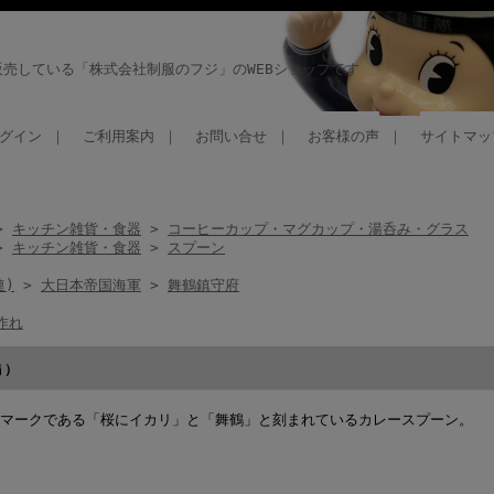
売している「株式会社制服のフジ」のWEBショップです
グイン
｜
ご利用案内
｜
お問い合せ
｜
お客様の声
｜
サイトマッ
>
キッチン雑貨・食器
>
コーヒーカップ・マグカップ・湯呑み・グラス
>
キッチン雑貨・食器
>
スプーン
連)
>
大日本帝国海軍
>
舞鶴鎮守府
作れ
鶴）
マークである「桜にイカリ」と「舞鶴」と刻まれているカレースプーン。