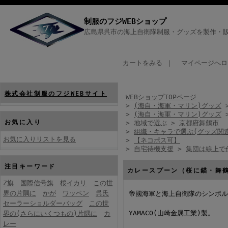
制服のフジWEBショップ
広島県呉市の海上自衛隊制服・グッズを製作・販
カートをみる
｜
マイページへロ
株式会社制服のフジWEBサイト
WEBショップTOPページ
>
(海自・海軍・マリン)グッズ
>
(海自・海軍・マリン)グッズ
お気に入り
>
地域で選ぶ
>
京都府舞鶴市
>
組織・キャラで選ぶ(グッズ関
お気に入りリストを見る
>
【ネコポス可】
>
自宅待機支援
>
集団は線上で
注目キーワード
カレースプーン（桜に錨・舞
Z旗
国際信号旗
桜イカリ
この世
界の片隅に
かが
ワッペン
呉氏
帝國海軍と海上自衛隊のシンボル
セーラーショルダーバッグ
この世
YAMACO(山崎金属工業)製。
界の(さらにいくつもの)片隅に
カ
レー