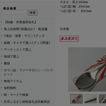
大きさ：長さ183mm
つぼ(皿)幅：約41mm
商品検索
つぼ(皿)長： 約53mm
【制服・作業服用名札】
海上自衛隊(制服ほか)・船員服
日本製
(海自・海軍・マリン)グッズ
組織・キャラで選ぶ(グッズ関連)
アーティストで選ぶ
地域で選ぶ
書籍
タウン誌・フジーマガジン・パンフ
レット
無地アイテム
送料無料
柄・マークで検索
呉市ふるさと納税返礼品対象商品