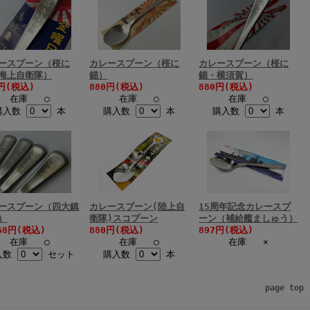
ースプーン（桜に
カレースプーン（桜に
カレースプーン（桜に
海上自衛隊）
錨）
錨・横須賀）
0円(税込)
880円(税込)
880円(税込)
在庫 ○
在庫 ○
在庫 ○
購入数
本
購入数
本
購入数
本
ースプーン（四大鎮
カレースプーン(陸上自
15周年記念カレースプ
）
衛隊)スコプーン
ーン（補給艦ましゅう）
68円(税込)
880円(税込)
897円(税込)
在庫 ○
在庫 ○
在庫 ×
入数
セット
購入数
本
page top