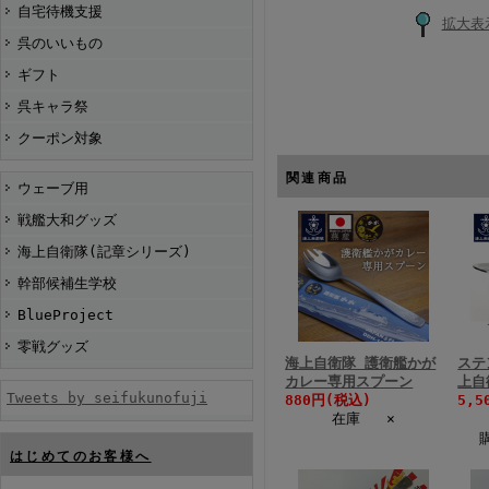
自宅待機支援
拡大表
呉のいいもの
ギフト
呉キャラ祭
クーポン対象
関連商品
ウェーブ用
戦艦大和グッズ
海上自衛隊(記章シリーズ)
幹部候補生学校
BlueProject
零戦グッズ
海上自衛隊 護衛艦かが
ステ
カレー専用スプーン
上自
Tweets by seifukunofuji
880円(税込)
5,5
在庫 ×
はじめてのお客様へ