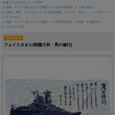
制服のフジＷＥＢショップTOP
>
組織・キャラで選ぶ(グッズ関連)
>
大日本帝国海軍
>
【男の修行】
>
(海自・海軍・マリン)グッズ
>
日用品雑貨
>
タオル・手ぬぐい・ハンカチ
>
フ
ェイスタオル
>
組織・キャラで選ぶ(グッズ関連)
>
大日本帝国海軍
>
戦艦
>
戦艦大和
>
【ネコポス可】
店舗受取OK
フェイスタオル(戦艦大和・男の修行)