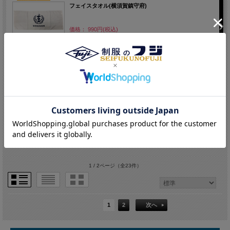
フェイスタオル(横須賀鎮守府)
価格： 990円(税込)
店舗受取OK
フェイスタオル(戦艦大和・男の修行)
価格： 990円(税込)
1 / 2ページ
（全23件）
1
2
次へ