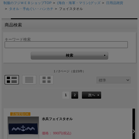
制服のフジＷＥＢショップTOP
>
(海自・海軍・マリン)グッズ
>
日用品雑貨
>
タオル・手ぬぐい・ハンカチ
>
フェイスタオル
商品検索
キーワード検索
1 / 2ページ
（全23件）
1
2
次へ
店舗受取OK
水兵フェイスタオル
価格： 990円(税込)