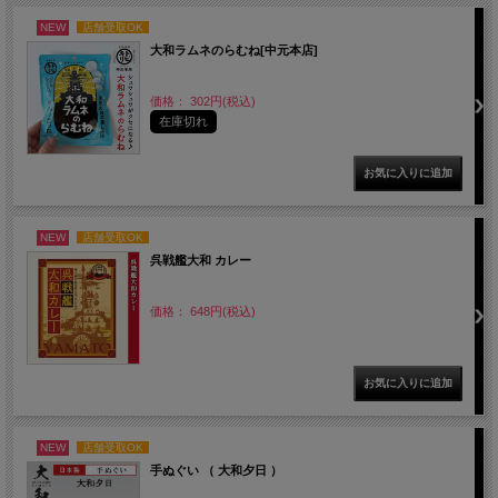
NEW
店舗受取OK
大和ラムネのらむね[中元本店]
価格： 302円(税込)
在庫切れ
NEW
店舗受取OK
呉戦艦大和 カレー
価格： 648円(税込)
NEW
店舗受取OK
手ぬぐい （ 大和夕日 ）