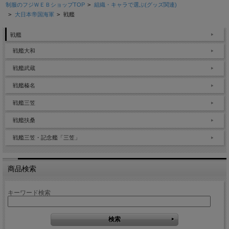
制服のフジＷＥＢショップTOP
>
組織・キャラで選ぶ(グッズ関連)
>
大日本帝国海軍
>
戦艦
戦艦
戦艦大和
戦艦武蔵
戦艦榛名
戦艦三笠
戦艦扶桑
戦艦三笠・記念艦「三笠」
商品検索
キーワード検索