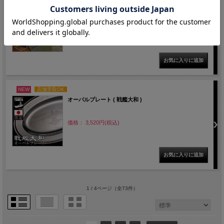
エコバッグ(戦艦大和刺繍)
価格： 3,980円(税込)
NEW
店舗受取OK
オーバルプレート ( 戦艦大和 )
価格： 3,520円(税込)
1 / 4ページ
（全73件）