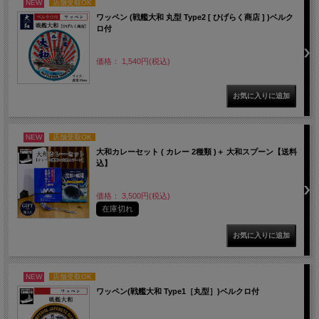
NEW
店舗受取OK
ワッペン (戦艦大和 丸型 Type2 [ ひげらく商店 ] )ベルク
ロ付
価格： 1,540円(税込)
NEW
店舗受取OK
大和カレーセット ( カレー 2種類 )＋ 大和スプーン【送料
込】
価格： 3,500円(税込)
在庫切れ
NEW
店舗受取OK
ワッペン(戦艦大和 Type1［丸型］)ベルクロ付