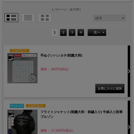
1 / 4ページ
（全73件）
1
2
3
4
次へ
店舗受取OK
手ぬぐいハンカチ(戦艦大和)
価格： 660円(税込)
PICK UP
店舗受取OK
フライトジャケット(戦艦大和・刺繍入り) 中綿入り防寒
ブルゾン
価格： 17,500円(税込)