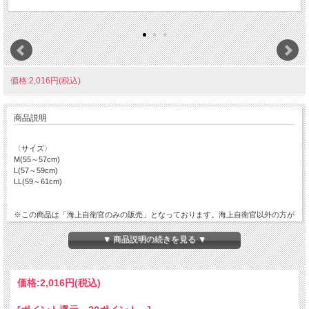
価格:2,016円(税込)
商品説明
〈サイズ〉
M(55～57cm)
L(57～59cm)
LL(59～61cm)
※この商品は「海上自衛官のみの販売」となっております。海上自衛官以外の方が
注文されても販売はできませんのでご了承下さい。
【海上自衛官の方へ】
▼ 商品説明の続きを見る ▼
ご注文の際、お手数ですが「所属」「階級」「内線番号」をご記入下さい。
「海上自衛官のみの販売」商品を複数点購入される場合、「所属」「階級」「内線
番号」の記入は1点のみで大丈夫です。
価格:
2,016円
(税込)