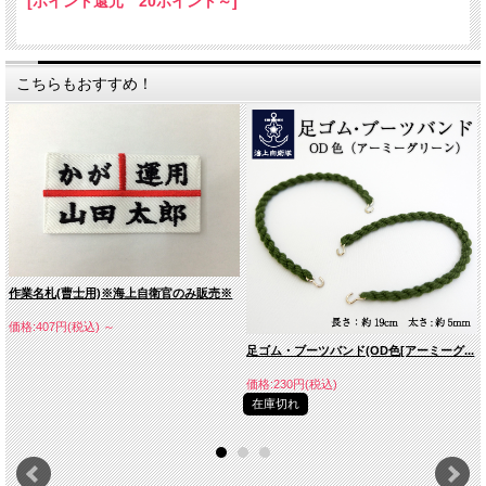
[ポイント還元 20ポイント～]
こちらもおすすめ！
作業名札(曹士用)※海上自衛官のみ販売※
価格:407円(税込)
～
足ゴム・ブーツバンド(OD色[アーミーグ...
価格:230円(税込)
在庫切れ