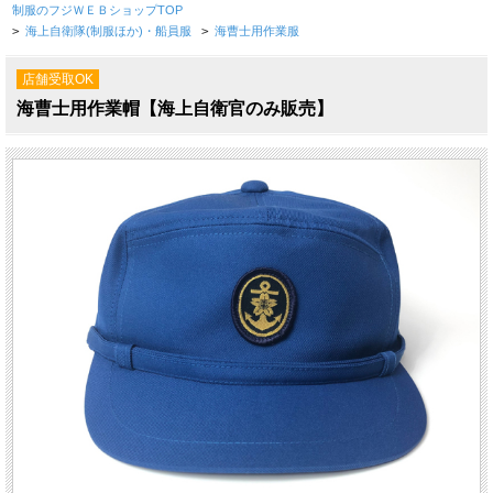
制服のフジＷＥＢショップTOP
>
海上自衛隊(制服ほか)・船員服
>
海曹士用作業服
店舗受取OK
海曹士用作業帽【海上自衛官のみ販売】