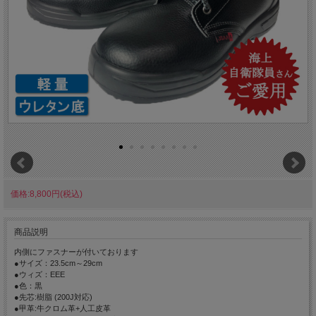
価格:8,800円(税込)
商品説明
内側にファスナーが付いております
●サイズ：23.5cm～29cm
●ウィズ：EEE
●色：黒
●先芯:樹脂 (200J対応)
●甲革:牛クロム革+人工皮革