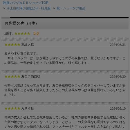
制服のフジＷＥＢショップTOP
>
海上自衛隊(制服ほか)・船員服
>
靴・シューケア用品
お客様の声（4件）
総評:
5.0
無線人様
2024/08/31
履きやすい安全靴です。
サイドジッパーは、脱ぎ履きしやすくこの手の規格では、重くなりがちですが、こ
の商品は、一部合皮を使っている関係から、軽く感じます。
海自予備自様
2024/06/30
何時もお世話になっております。海自を退職後トラックのドライバーしていますが安
全靴を履くことが多く購入しましたがこの安全靴がやっぱり履き慣れているせいか安
心です。
カサイ様
2024/02/10
民間の友人が会社で安全靴を使用しているが、社内の敷地内を移動する距離数が長く
市販の靴がすぐにダメになってしまうことから、この安全靴なら長持ちするのではな
いかと思い購入を依頼され今回、ファスナー付とファスナー無しんを1足ずつ購入し