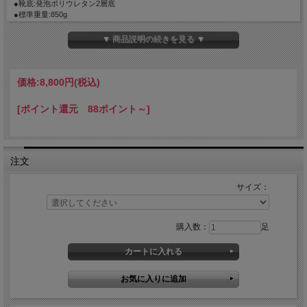
●靴底:発泡ポリウレタン2層底
●標準重量:850g
●規格: EN ISO 20345:2011 S1 SRC 合格 / JSAA A種認定合格品
▼ 商品説明の続きを見る ▼
価格:
8,800円
(税込)
[ポイント還元 88ポイント～]
注文
サイズ：
購入数：
足