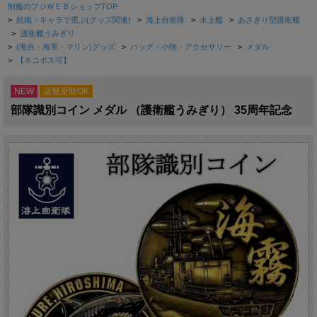
制服のフジＷＥＢショップTOP
>
組織・キャラで選ぶ(グッズ関連)
>
海上自衛隊
>
水上艦
>
あさぎり型護衛艦
>
護衛艦うみぎり
>
(海自・海軍・マリン)グッズ
>
バッグ・小物・アクセサリー
>
メダル
>
【ネコポス可】
NEW
店舗受取OK
部隊識別コイン メダル （護衛艦うみぎり） 35周年記念