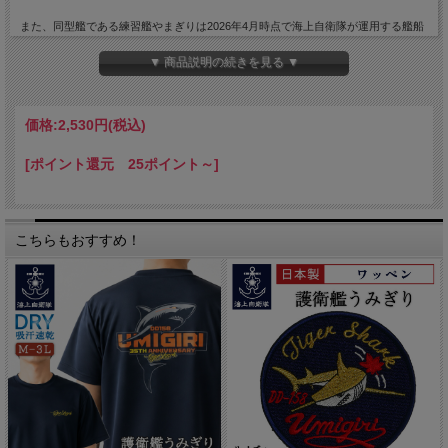
また、同型艦である練習艦やまぎりは2026年4月時点で海上自衛隊が運用する艦船
の中で最も歴の長い艦（就役1989年）でもあります。
▼ 商品説明の続きを見る ▼
カラー：ゴールド
サイズ：直径4.5ｃｍ
厚さ：4mm
価格:
2,530円
(税込)
[ポイント還元 25ポイント～]
こちらもおすすめ！