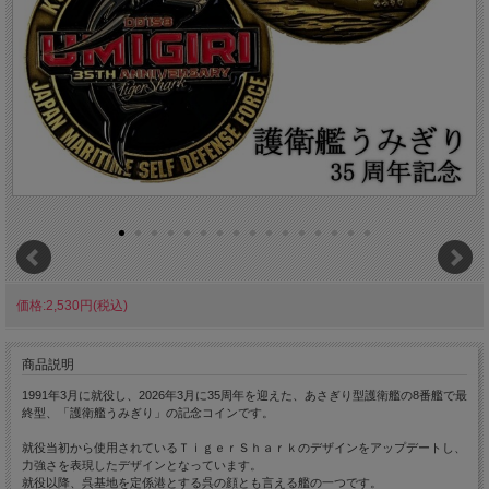
価格:2,530円(税込)
商品説明
1991年3月に就役し、2026年3月に35周年を迎えた、あさぎり型護衛艦の8番艦で最
終型、「護衛艦うみぎり」の記念コインです。
就役当初から使用されているＴｉｇｅｒＳｈａｒｋのデザインをアップデートし、
力強さを表現したデザインとなっています。
就役以降、呉基地を定係港とする呉の顔とも言える艦の一つです。