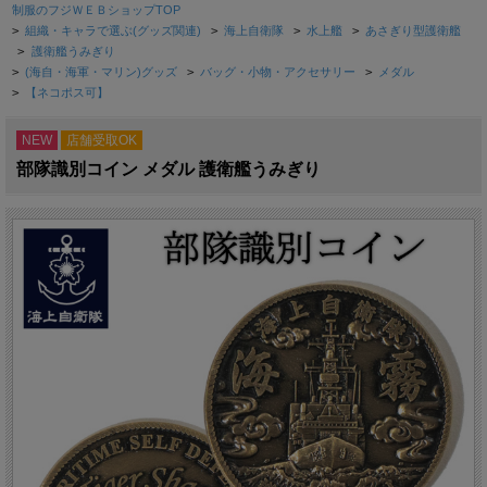
制服のフジＷＥＢショップTOP
>
組織・キャラで選ぶ(グッズ関連)
>
海上自衛隊
>
水上艦
>
あさぎり型護衛艦
>
護衛艦うみぎり
>
(海自・海軍・マリン)グッズ
>
バッグ・小物・アクセサリー
>
メダル
>
【ネコポス可】
NEW
店舗受取OK
部隊識別コイン メダル 護衛艦うみぎり