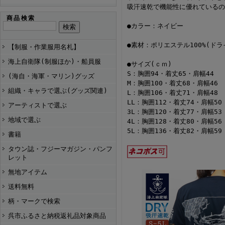
吸汗速乾で機能性に優れているの
商品検索
●カラー：ネイビー
●素材：ポリエステル100%(ドラ
【制服・作業服用名札】
海上自衛隊(制服ほか)・船員服
●サイズ(ｃｍ)
S：胸囲94・着丈65・肩幅44
(海自・海軍・マリン)グッズ
M：胸囲100・着丈68・肩幅46
組織・キャラで選ぶ(グッズ関連)
L：胸囲106・着丈71・肩幅48
LL：胸囲112・着丈74・肩幅50
アーティストで選ぶ
3L：胸囲120・着丈77・肩幅53
地域で選ぶ
4L：胸囲128・着丈80・肩幅56
5L：胸囲136・着丈82・肩幅59
書籍
タウン誌・フジーマガジン・パンフ
レット
無地アイテム
送料無料
柄・マークで検索
呉市ふるさと納税返礼品対象商品