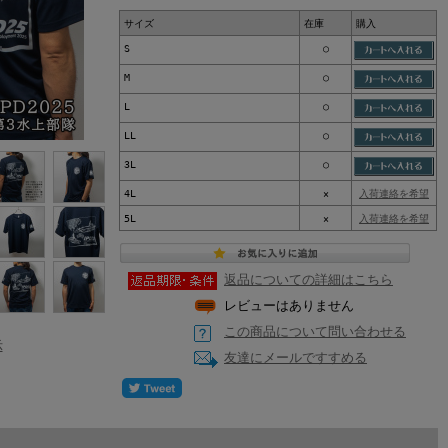
サイズ
在庫
購入
S
○
M
○
L
○
LL
○
3L
○
4L
×
入荷連絡を希望
5L
×
入荷連絡を希望
返品についての詳細はこちら
レビューはありません
この商品について問い合わせる
示
友達にメールですすめる