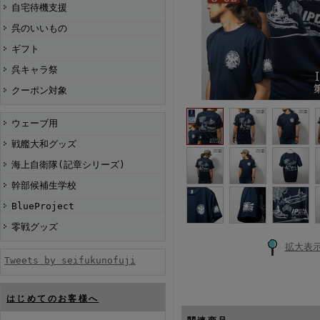
自宅待機支援
呉のいいもの
ギフト
呉キャラ祭
クーポン対象
ウェーブ用
戦艦大和グッズ
海上自衛隊(記章シリーズ)
幹部候補生学校
BlueProject
零戦グッズ
拡大表
Tweets by seifukunofuji
はじめてのお客様へ