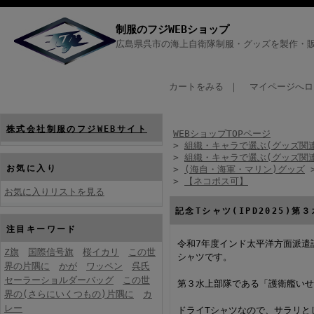
制服のフジWEBショップ
広島県呉市の海上自衛隊制服・グッズを製作・販
カートをみる
｜
マイページへロ
株式会社制服のフジWEBサイト
WEBショップTOPページ
>
組織・キャラで選ぶ(グッズ関
>
組織・キャラで選ぶ(グッズ関
お気に入り
>
(海自・海軍・マリン)グッズ
>
【ネコポス可】
お気に入りリストを見る
記念Tシャツ(IPD2025)
注目キーワード
令和7年度インド太平洋方面派遣訓練(I
Z旗
国際信号旗
桜イカリ
この世
シャツです。
界の片隅に
かが
ワッペン
呉氏
セーラーショルダーバッグ
この世
第３水上部隊である「護衛艦い
界の(さらにいくつもの)片隅に
カ
レー
ドライTシャツなので、サラリと