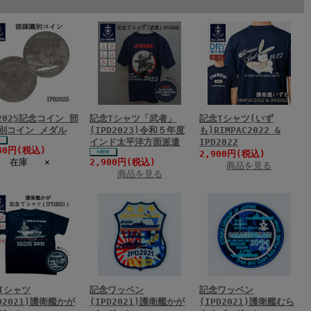
D2025記念コイン 部
記念Tシャツ「武者」
記念Tシャツ(いず
別コイン メダル
(IPD2023)令和５年度
も)RIMPAC2022 &
インド太平洋方面派遣
IPD2022
80円(税込)
2,900円(税込)
在庫 ×
2,900円(税込)
商品を見る
商品を見る
Tシャツ
記念ワッペン
記念ワッペン
PD2021)護衛艦かが
(IPD2021)護衛艦かが
(IPD2021)護衛艦むら