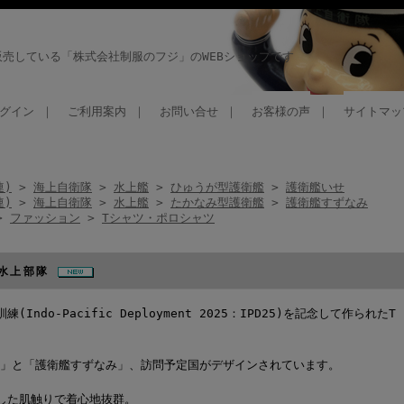
売している「株式会社制服のフジ」のWEBショップです
グイン
｜
ご利用案内
｜
お問い合せ
｜
お客様の声
｜
サイトマッ
連)
>
海上自衛隊
>
水上艦
>
ひゅうが型護衛艦
>
護衛艦いせ
連)
>
海上自衛隊
>
水上艦
>
たかなみ型護衛艦
>
護衛艦すずなみ
>
ファッション
>
Tシャツ・ポロシャツ
第３水上部隊
ndo-Pacific Deployment 2025：IPD25)を記念して作られたT
せ」と「護衛艦すずなみ」、訪問予定国がデザインされています。
した肌触りで着心地抜群。