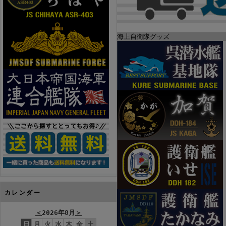
海上自衛隊グッズ
カレンダー
＜
2026年8月
＞
日
月
火
水
木
金
土