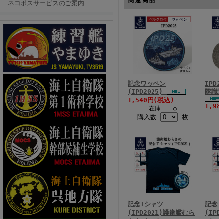
関連商品
ネコポスサービスのご案内
記念ワッペン
IP
(IPD2025)
隊識
1,540円(税込)
1,9
在庫 ○
購入数
枚
記念Tシャツ
記念
(IPD2021)護衛艦むら
(I