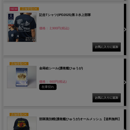
NEW
店舗受取OK
記念Tシャツ(IPD2025)第３水上部隊
価格： 2,900円(税込)
店舗受取OK
金蒔絵シール(護衛艦ひゅうが)
価格： 660円(税込)
在庫切れ
店舗受取OK
部隊識別帽(護衛艦ひゅうが)オールメッシュ【送料無料】