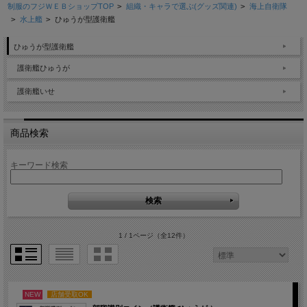
制服のフジＷＥＢショップTOP
>
組織・キャラで選ぶ(グッズ関連)
>
海上自衛隊
>
水上艦
>
ひゅうが型護衛艦
ひゅうが型護衛艦
護衛艦ひゅうが
護衛艦いせ
商品検索
キーワード検索
1 / 1ページ
（全12件）
NEW
店舗受取OK