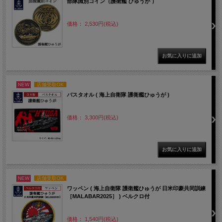
部隊識別コイン（護衛艦 ひゅうが ）
価格： 2,530円(税込)
NEW
店舗受取OK
バスタオル ( 海上自衛隊 護衛艦ひゅうが )
価格： 3,300円(税込)
NEW
店舗受取OK
ワッペン ( 海上自衛隊 護衛艦ひゅうが 日米印豪共同訓練
［MALABAR2025］ ) ベルクロ付
価格： 1,540円(税込)