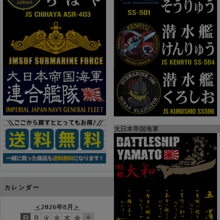
大日本帝国海軍
カレンダー
＜
2026年8月
＞
日
月
火
水
木
金
土