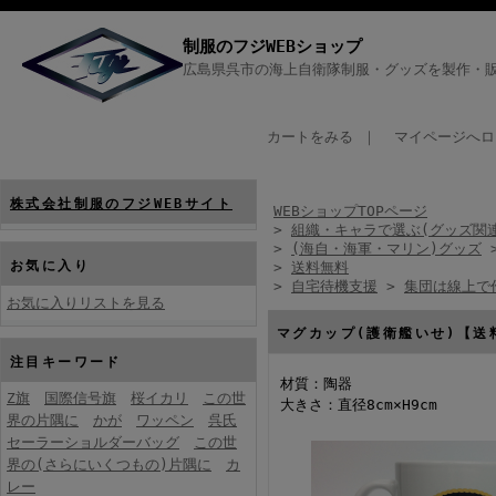
制服のフジWEBショップ
広島県呉市の海上自衛隊制服・グッズを製作・販
カートをみる
｜
マイページへロ
株式会社制服のフジWEBサイト
WEBショップTOPページ
>
組織・キャラで選ぶ(グッズ関
>
(海自・海軍・マリン)グッズ
お気に入り
>
送料無料
>
自宅待機支援
>
集団は線上で
お気に入りリストを見る
マグカップ(護衛艦いせ)【送
注目キーワード
材質：陶器
Z旗
国際信号旗
桜イカリ
この世
大きさ：直径8cm×H9cm
界の片隅に
かが
ワッペン
呉氏
セーラーショルダーバッグ
この世
界の(さらにいくつもの)片隅に
カ
レー