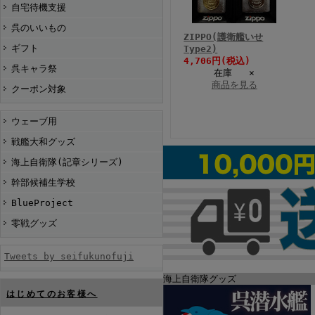
自宅待機支援
呉のいいもの
ZIPPO(護衛艦いせ
ギフト
Type2)
4,706円(税込)
呉キャラ祭
在庫 ×
商品を見る
クーポン対象
ウェーブ用
戦艦大和グッズ
海上自衛隊(記章シリーズ)
幹部候補生学校
BlueProject
零戦グッズ
Tweets by seifukunofuji
海上自衛隊グッズ
はじめてのお客様へ