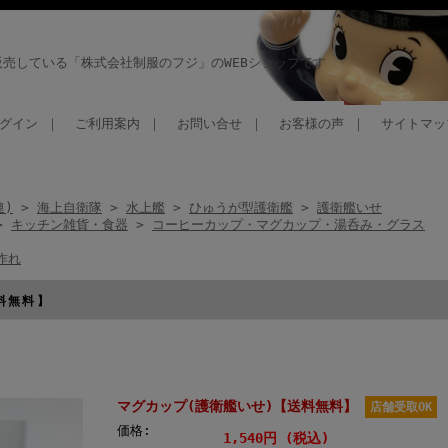
売している「株式会社制服のフジ」のWEBショップです
グイン
｜
ご利用案内
｜
お問い合せ
｜
お客様の声
｜
サイトマッ
連)
>
海上自衛隊
>
水上艦
>
ひゅうが型護衛艦
>
護衛艦いせ
>
キッチン雑貨・食器
>
コーヒーカップ・マグカップ・湯呑み・グラス
作れ
料無料】
マグカップ(護衛艦いせ)【送料無料】
店舗受取OK
価格:
1,540円 (税込)