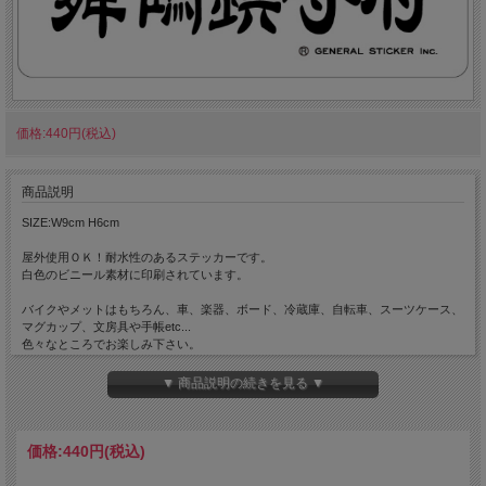
価格:440円(税込)
商品説明
SIZE:W9cm H6cm
屋外使用ＯＫ！耐水性のあるステッカーです。
白色のビニール素材に印刷されています。
バイクやメットはもちろん、車、楽器、ボード、冷蔵庫、自転車、スーツケース、
マグカップ、文房具や手帳etc...
色々なところでお楽しみ下さい。
▼ 商品説明の続きを見る ▼
（サイズはおおよその目安にして下さい。）
価格:
440円
(税込)