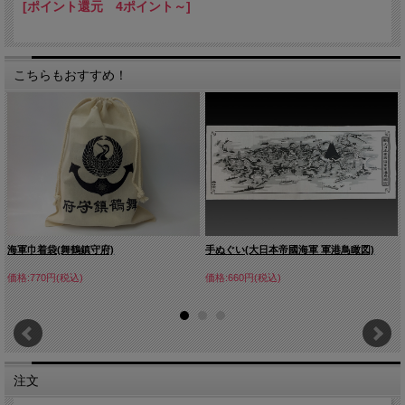
[ポイント還元 4ポイント～]
こちらもおすすめ！
海軍巾着袋(舞鶴鎮守府)
手ぬぐい(大日本帝國海軍 軍港鳥瞰図)
価格:770円(税込)
価格:660円(税込)
注文