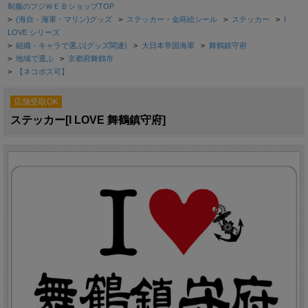
制服のフジＷＥＢショップTOP
>
(海自・海軍・マリン)グッズ
>
ステッカー・金蒔絵シール
>
ステッカー
>
I
LOVE シリーズ
>
組織・キャラで選ぶ(グッズ関連)
>
大日本帝国海軍
>
舞鶴鎮守府
>
地域で選ぶ
>
京都府舞鶴市
>
【ネコポス可】
店舗受取OK
ステッカー[I LOVE 舞鶴鎮守府]