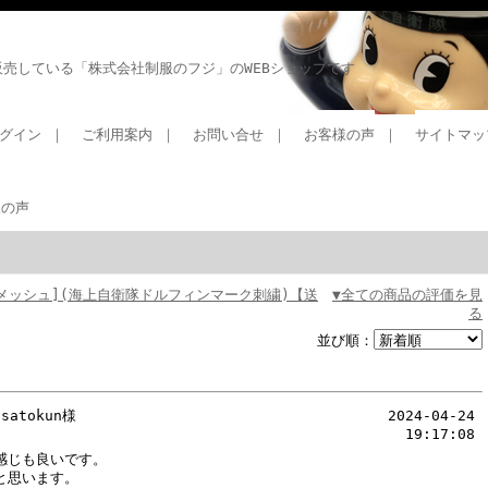
売している「株式会社制服のフジ」のWEBショップです
グイン
｜
ご利用案内
｜
お問い合せ
｜
お客様の声
｜
サイトマッ
様の声
メッシュ](海上自衛隊ドルフィンマーク刺繍)【送
▼全ての商品の評価を見
る
並び順：
satokun様
2024-04-24
19:17:08
感じも良いです。
と思います。