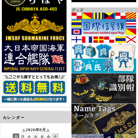
グッズ
カレンダー
＜
2026年8月
＞
日
月
火
水
木
金
土