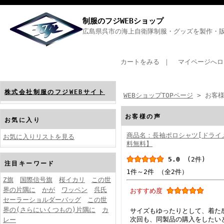
制服のフジWEBショップ
広島県呉市の海上自衛隊制服・グッズを製作・販
カートをみる
｜
マイページへロ
株式会社制服のフジWEBサイト
WEBショップTOPページ
> お客
お客様の声
お気に入り
商品名：長袖ポロシャツ[ドライ
お気に入りリストを見る
料無料】
5.0
(2件)
注目キーワード
1件～2件 （全2件）
Z旗
国際信号旗
桜イカリ
この世
界の片隅に
かが
ワッペン
呉氏
おすすめ度
セーラーショルダーバッグ
この世
界の(さらにいくつもの)片隅に
カ
サイズもゆったりとして、着た
次回も、同製品の購入をしたい
レー