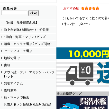
おすすめ度
商品検索
汗もかいてもすぐに乾くので着
【制服・作業服用名札】
1件～2件 （全2件）
海上自衛隊(制服ほか)・船員服
(海自・海軍・マリン)グッズ
組織・キャラで選ぶ(グッズ関連)
アーティストで選ぶ
地域で選ぶ
書籍
タウン誌・フジーマガジン・パンフ
レット
無地アイテム
送料無料
海上自衛隊グッズ
柄・マークで検索
呉市ふるさと納税返礼品対象商品