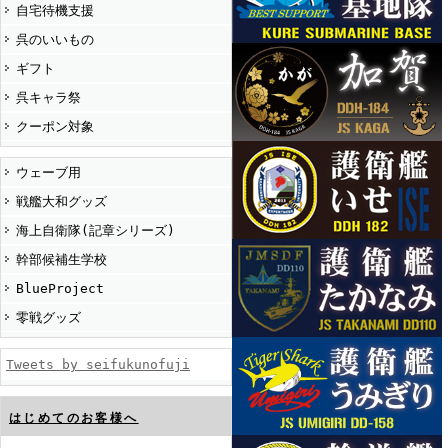
自宅待機支援
呉のいいもの
ギフト
呉キャラ祭
クーポン対象
ウェーブ用
戦艦大和グッズ
海上自衛隊(記章シリーズ)
幹部候補生学校
BlueProject
零戦グッズ
Tweets by seifukunofuji
はじめてのお客様へ