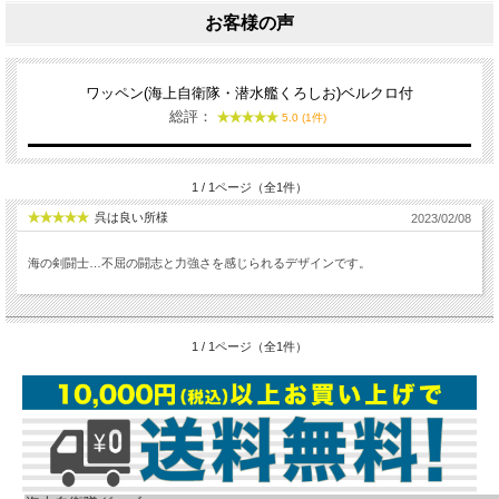
お客様の声
ワッペン(海上自衛隊・潜水艦くろしお)ベルクロ付
総評：
5.0 (1件)
1 / 1ページ（全1件）
呉は良い所様
2023/02/08
海の剣闘士…不屈の闘志と力強さを感じられるデザインです。
1 / 1ページ（全1件）