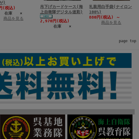
が)
吊下げカードケース(海
礼装用白手袋(ナイロン
0円(税込)
上自衛隊デジタル迷彩)
100%)
在庫 ×
880円(税込)
～
商品を見る
2,970円(税込)
商品を見る
在庫 ×
page top