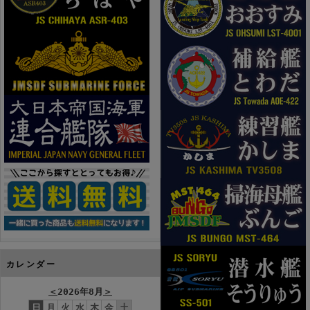
カレンダー
＜
2026年8月
＞
日
月
火
水
木
金
土