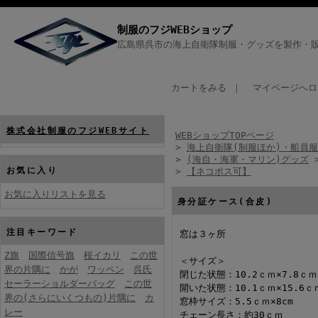
制服のフジWEBショップ
広島県呉市の海上自衛隊制服・グッズを製作・販
カートをみる
｜
マイページへロ
株式会社制服のフジWEBサイト
WEBショップTOPページ
>
海上自衛隊(制服ほか)・船員服
>
(海自・海軍・マリン)グッズ
お気に入り
>
【ネコポス可】
お気に入りリストを見る
身分証ケース(合皮)
注目キーワード
窓は３ヶ所
Z旗
国際信号旗
桜イカリ
この世
＜サイズ＞
界の片隅に
かが
ワッペン
呉氏
閉じた状態：10.2ｃｍ×7.8ｃｍ
セーラーショルダーバッグ
この世
開いた状態：10.1ｃｍ×15.6ｃ
界の(さらにいくつもの)片隅に
カ
窓枠サイズ：5.5ｃｍ×8cm
レー
チェーン長さ：約30ｃｍ