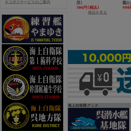
ネコポスサービスのご案内
用)
艦か
306円(税込)
99
商品を見る
海上自衛隊グッズ