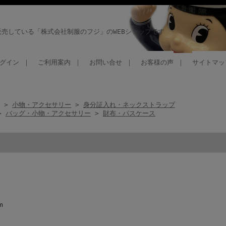
売している「株式会社制服のフジ」のWEBショップです
グイン
｜
ご利用案内
｜
お問い合せ
｜
お客様の声
｜
サイトマッ
>
小物・アクセサリー
>
身分証入れ・ネックストラップ
>
バッグ・小物・アクセサリー
>
財布・パスケース
ｍ