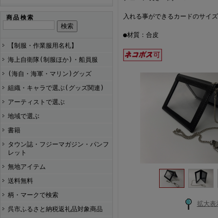
入れる事ができるカードのサイズ：6
商品検索
●材質：合皮
【制服・作業服用名札】
海上自衛隊(制服ほか)・船員服
(海自・海軍・マリン)グッズ
組織・キャラで選ぶ(グッズ関連)
アーティストで選ぶ
地域で選ぶ
書籍
タウン誌・フジーマガジン・パンフ
レット
無地アイテム
送料無料
柄・マークで検索
拡大表
呉市ふるさと納税返礼品対象商品