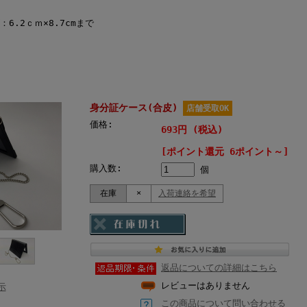
.2ｃｍ×8.7cmまで
身分証ケース(合皮)
店舗受取OK
価格:
693円 (税込)
[ポイント還元 6ポイント～]
購入数:
個
在庫
×
入荷連絡を希望
返品についての詳細はこちら
レビューはありません
示
この商品について問い合わせる