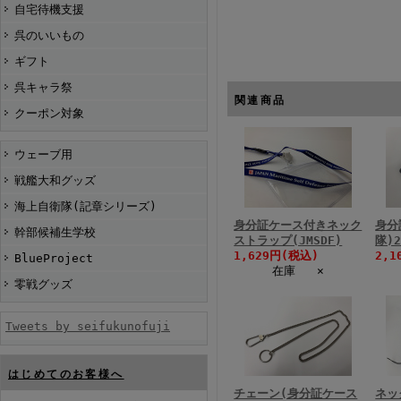
自宅待機支援
呉のいいもの
ギフト
呉キャラ祭
関連商品
クーポン対象
ウェーブ用
戦艦大和グッズ
海上自衛隊(記章シリーズ)
身分証ケース付きネック
身分
幹部候補生学校
ストラップ(JMSDF)
隊)
1,629円(税込)
2,1
BlueProject
在庫 ×
零戦グッズ
Tweets by seifukunofuji
はじめてのお客様へ
チェーン(身分証ケース
ネッ