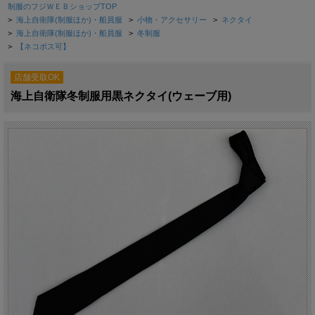
制服のフジＷＥＢショップTOP
>
海上自衛隊(制服ほか)・船員服
>
小物・アクセサリー
>
ネクタイ
>
海上自衛隊(制服ほか)・船員服
>
冬制服
>
【ネコポス可】
店舗受取OK
海上自衛隊冬制服用黒ネクタイ(ウェーブ用)