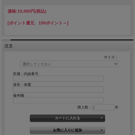
※この商品は「海上自衛官のみの販売」となっております。
海上自衛官以外の方が注文されても販売はできませんのでご了承下さい。
【海上自衛官の方へ】
価格:
15,000円
(税込)
ご注文の際、お手数ですが「所属」「階級」「内線番号」をご記入下さい。
「海上自衛官のみの販売」商品を複数点購入される場合、「所属」「階級」「内線
[ポイント還元 150ポイント～]
番号」の記入は1点のみで大丈夫です。
【サイズスペック】
SS(ウエスト64ｃｍ・ヒップ92cm・スカート丈57㎝)
注文
S(ウエスト66ｃｍ・ヒップ96cm・スカート丈57㎝)
M(ウエスト70ｃｍ・ヒップ100cm・スカート丈57㎝)
サイズ：
L(ウエスト74ｃｍ・ヒップ104cm・スカート丈57㎝)
LL(ウエスト78ｃｍ・ヒップ108cm・スカート丈57㎝)
3L(ウエスト83ｃｍ・ヒップ112cm・スカート丈57㎝)
所属・内線番号:
身長・体重:
備考欄:
購入数：
本