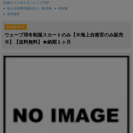
制服のフジＷＥＢショップTOP
>
海上自衛隊(制服ほか)・船員服
>
冬制服
>
送料無料
店舗受取OK
ウェーブ用冬制服スカートのみ【※海上自衛官のみ販売
※】【送料無料】★納期１ヶ月