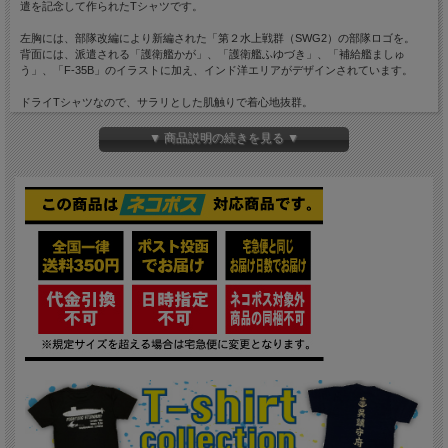
遣を記念して作られたTシャツです。
左胸には、部隊改編により新編された「第２水上戦群（SWG2）の部隊ロゴを。
背面には、派遣される「護衛艦かが」、「護衛艦ふゆづき」、「補給艦ましゅ
う」、「F-35B」のイラストに加え、インド洋エリアがデザインされています。
ドライTシャツなので、サラリとした肌触りで着心地抜群。
吸汗速乾で機能性に優れているので、汗をかいてもべたつかないのも魅力です。
▼ 商品説明の続きを見る ▼
●カラー：ネイビー×オレンジ・グレー
●素材：ポリエステル100%(ドライTシャツ)
●サイズ(ｃｍ)
M：胸囲100・着丈68・肩幅46
L：胸囲106・着丈71・肩幅48
LL：胸囲112・着丈74・肩幅50
3L：胸囲120・着丈77・肩幅53
-------------------------