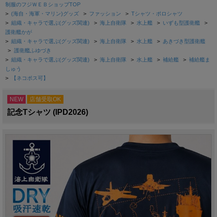
制服のフジＷＥＢショップTOP
>
(海自・海軍・マリン)グッズ
>
ファッション
>
Tシャツ・ポロシャツ
>
組織・キャラで選ぶ(グッズ関連)
>
海上自衛隊
>
水上艦
>
いずも型護衛艦
>
護衛艦かが
>
組織・キャラで選ぶ(グッズ関連)
>
海上自衛隊
>
水上艦
>
あきづき型護衛艦
>
護衛艦ふゆづき
>
組織・キャラで選ぶ(グッズ関連)
>
海上自衛隊
>
水上艦
>
補給艦
>
補給艦ま
しゅう
>
【ネコポス可】
NEW
店舗受取OK
記念Tシャツ (IPD2026)