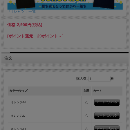
「Tシャツ」一覧
価格:
2,900円
(税込)
[ポイント還元 29ポイント～]
注文
購入数:
枚
カラー/サイズ
在庫
カート
△
オレンジ/M
△
オレンジ/L
△
オレンジ/LL