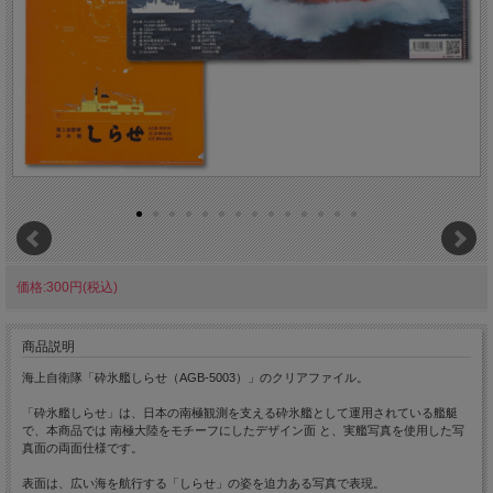
価格:300円(税込)
商品説明
海上自衛隊「砕氷艦しらせ（AGB-5003）」のクリアファイル。
「砕氷艦しらせ」は、日本の南極観測を支える砕氷艦として運用されている艦艇
で、本商品では 南極大陸をモチーフにしたデザイン面 と、実艦写真を使用した写
真面の両面仕様です。
表面は、広い海を航行する「しらせ」の姿を迫力ある写真で表現。