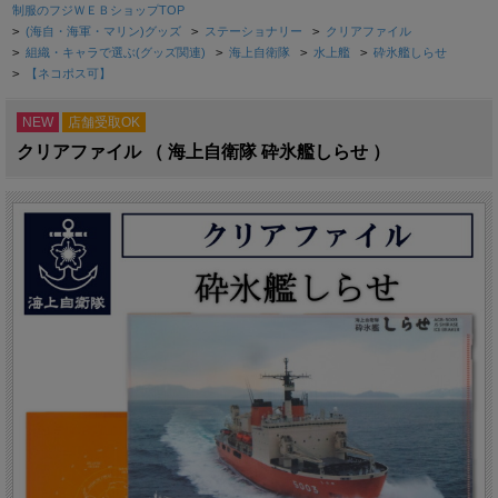
制服のフジＷＥＢショップTOP
>
(海自・海軍・マリン)グッズ
>
ステーショナリー
>
クリアファイル
>
組織・キャラで選ぶ(グッズ関連)
>
海上自衛隊
>
水上艦
>
砕氷艦しらせ
>
【ネコポス可】
NEW
店舗受取OK
クリアファイル （ 海上自衛隊 砕氷艦しらせ ）