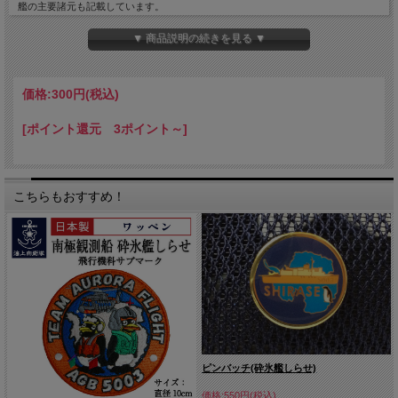
艦の主要諸元も記載しています。
そして裏面は、南極大陸の地図と氷海を進む「しらせ」のイラストをデザイン。
▼ 商品説明の続きを見る ▼
艦船ファン必見のアイテムです。
大きさ：A4用(310×220mm)・厚み0.2mm
価格:
300円
(税込)
[ポイント還元 3ポイント～]
こちらもおすすめ！
ピンバッチ(砕氷艦しらせ)
価格:550円(税込)