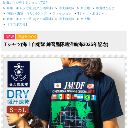
制服のフジＷＥＢショップTOP
>
組織・キャラで選ぶ(グッズ関連)
>
海上自衛隊
>
水上艦
>
練習艦かしま
>
(海自・海軍・マリン)グッズ
>
ファッション
>
Tシャツ・ポロシャツ
>
組織・キャラで選ぶ(グッズ関連)
>
海上自衛隊
>
水上艦
>
【ネコポス可】
NEW
店舗受取OK
Tシャツ(海上自衛隊 練習艦隊遠洋航海2025年記念)