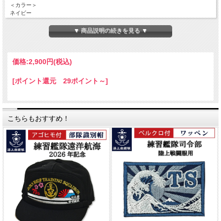
＜カラー＞
ネイビー
＜素材＞
▼ 商品説明の続きを見る ▼
ポリエステル100%(ドライ生地)
＜サイズ(cm)＞
価格:
2,900円
(税込)
＜サイズ(ｃｍ)＞ Ｓ：胸囲94・着丈65・肩幅44
M：胸囲100・着丈68・肩幅46
[ポイント還元 29ポイント～]
L：胸囲106・着丈71・肩幅48
LL：胸囲112・着丈74・肩幅50
3L：胸囲120・着丈77・肩幅53
4L：胸囲128・着丈80・肩幅56
5L：胸囲136・着丈82・肩幅59
こちらもおすすめ！