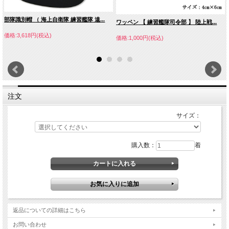
部隊識別帽 （ 海上自衛隊 練習艦隊 遠...
ワッペン 【 練習艦隊司令部 】 陸上戦...
価格:3,618円(税込)
価格:1,000円(税込)
注文
サイズ：
購入数：
着
返品についての詳細はこちら
お問い合わせ