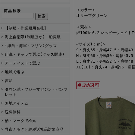
＜カラー＞
商品検索
オリーブグリーン
＜素材＞
【制服・作業服用名札】
綿100%(6.2ozヘビーウェイト
海上自衛隊(制服ほか)・船員服
<サイズ(ｃｍ)>
(海自・海軍・マリン)グッズ
S：身丈65・身幅47.5・肩幅43
組織・キャラで選ぶ(グッズ関連)
M：身丈68・身幅50・肩幅45.5
L：身丈71・身幅52.5・肩幅48
アーティストで選ぶ
XL(LL)：身丈74・身幅55・肩幅
地域で選ぶ
書籍
タウン誌・フジーマガジン・パンフ
レット
無地アイテム
送料無料
柄・マークで検索
呉市ふるさと納税返礼品対象商品