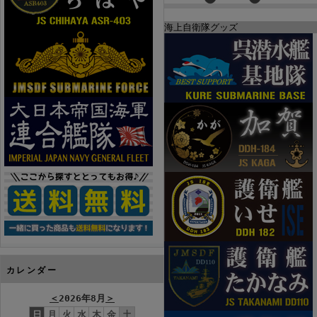
海上自衛隊グッズ
カレンダー
＜
2026年8月
＞
日
月
火
水
木
金
土