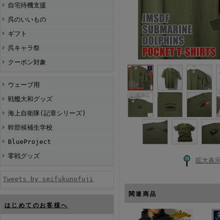
自宅待機支援
呉のいいもの
ギフト
呉キャラ祭
クーポン対象
ウェーブ用
戦艦大和グッズ
海上自衛隊(記章シリーズ)
幹部候補生学校
BlueProject
零戦グッズ
拡大表
Tweets by seifukunofuji
関連商品
はじめてのお客様へ