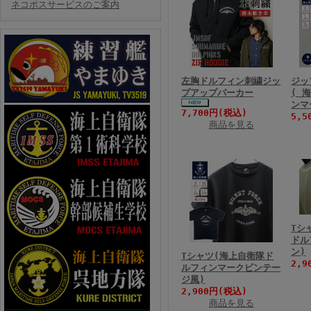
ネコポスサービスのご案内
左胸ドルフィン刺繍ジッ
ジッ
プアップパーカー
( 
ンマ
7,700円(税込)
5,5
商品を見る
Tシ
ドル
ン)
Tシャツ(海上自衛隊ド
2,9
ルフィンマークビンテー
ジ風)
2,900円(税込)
商品を見る