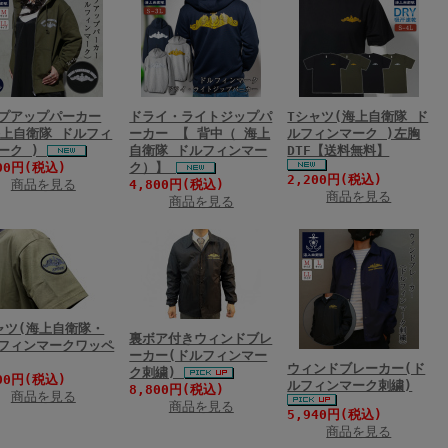
プアップパーカー
ドライ・ライトジップパ
Tシャツ(海上自衛隊 ド
海上自衛隊 ドルフィ
ーカー 【 背中（ 海上
ルフィンマーク )左胸
ーク )
自衛隊 ドルフィンマー
DTF【送料無料】
00円(税込)
ク）】
2,200円(税込)
商品を見る
4,800円(税込)
商品を見る
商品を見る
ャツ(海上自衛隊・
裏ボア付きウィンドブレ
フィンマークワッペ
ーカー(ドルフィンマー
ウィンドブレーカー(ド
ク刺繍)
00円(税込)
ルフィンマーク刺繍)
8,800円(税込)
商品を見る
商品を見る
5,940円(税込)
商品を見る