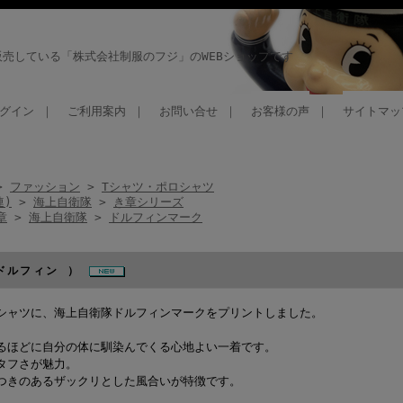
売している「株式会社制服のフジ」のWEBショップです
グイン
｜
ご利用案内
｜
お問い合せ
｜
お客様の声
｜
サイトマッ
>
ファッション
>
Tシャツ・ポロシャツ
連)
>
海上自衛隊
>
き章シリーズ
章
>
海上自衛隊
>
ドルフィンマーク
ドルフィン ）
シャツに、海上自衛隊ドルフィンマークをプリントしました。
るほどに自分の体に馴染んでくる心地よい一着です。
タフさが魅力。
つきのあるザックリとした風合いが特徴です。