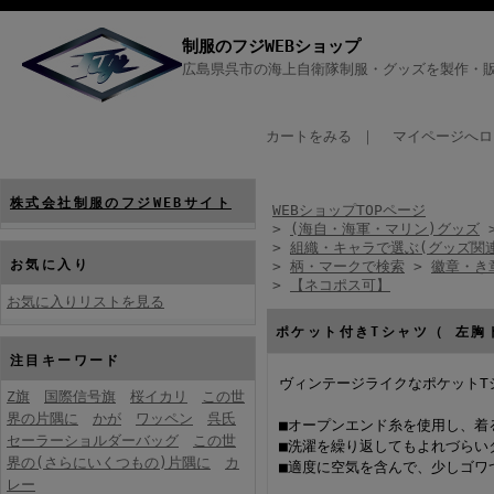
制服のフジWEBショップ
広島県呉市の海上自衛隊制服・グッズを製作・販
カートをみる
｜
マイページへロ
株式会社制服のフジWEBサイト
WEBショップTOPページ
>
(海自・海軍・マリン)グッズ
>
組織・キャラで選ぶ(グッズ関
お気に入り
>
柄・マークで検索
>
徽章・き
>
【ネコポス可】
お気に入りリストを見る
ポケット付きTシャツ（ 左胸
注目キーワード
ヴィンテージライクなポケットT
Z旗
国際信号旗
桜イカリ
この世
界の片隅に
かが
ワッペン
呉氏
■オープンエンド糸を使用し、着
セーラーショルダーバッグ
この世
■洗濯を繰り返してもよれづらい
界の(さらにいくつもの)片隅に
カ
■適度に空気を含んで、少しゴワ
レー