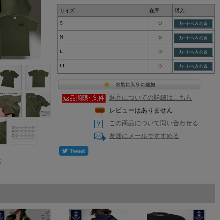
サイズ
在庫
購入
S
○
M
○
L
○
LL
○
返品についての詳細はこちら
レビューはありません
この商品について問い合わせる
友達にメールですすめる
示