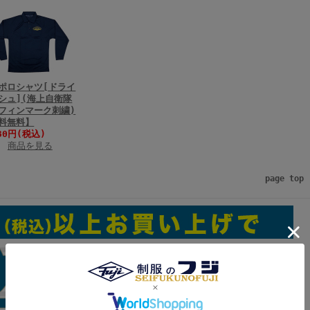
ポロシャツ[ドライ
シュ](海上自衛隊
フィンマーク刺繍)
料無料】
30円(税込)
商品を見る
page top