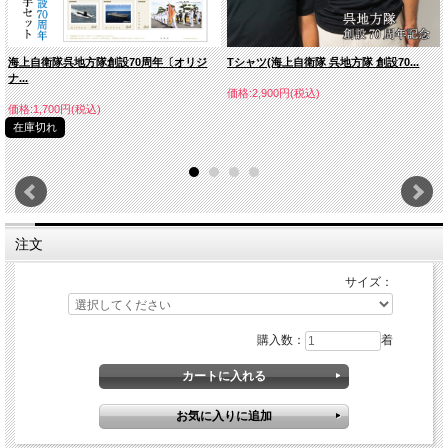
海上自衛隊呉地方隊創設70周年〔オリジ
Tシャツ(海上自衛隊 呉地方隊 創設70...
ナ...
価格:2,900円(税込)
価格:1,700円(税込)
在庫切れ
注文
サイズ：
購入数：
着