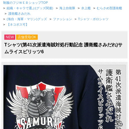
制服のフジＷＥＢショップTOP
>
組織・キャラで選ぶ(グッズ関連)
>
海上自衛隊
>
水上艦
>
むらさめ型護衛艦
>
護衛艦さみだれ
>
(海自・海軍・マリン)グッズ
>
ファッション
>
Tシャツ・ポロシャツ
>
【ネコポス可】
NEW
店舗受取OK
Tシャツ(第41次派遣海賊対処行動記念 護衛艦さみだれ)サ
ムライスピリッツ6