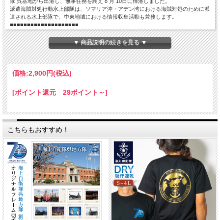
隊 呉基地から出港し、無事任務を終え 8 月 10日に帰港しました。
派遣海賊対処行動水上部隊は、ソマリア沖・アデン湾における海賊対処のために派
遣される水上部隊で、中東地域における情報収集活動も兼務します。
■■■■■■■■■■■■■■■■■■■■
▼ 商品説明の続きを見る ▼
サラリとした肌触りで着心地抜群！
吸汗速乾で機能性に優れているので、汗をかいてもべたつかないのも魅力です。
価格:
2,900円
(税込)
＜カラー＞
ネイビー
[ポイント還元 29ポイント～]
＜素材＞
ポリエステル100%(ドライ生地)
こちらもおすすめ！
＜サイズ(cm)＞
M：胸囲100・着丈68・肩幅46
L：胸囲106・着丈71・肩幅48
LL：胸囲112・着丈74・肩幅50
3L：胸囲120・着丈77・肩幅53