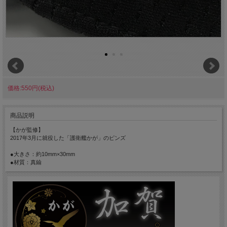
価格:550円(税込)
商品説明
【かが監修】
2017年3月に就役した「護衛艦かが」のピンズ
●大きさ：約10mm×30mm
●材質：真鍮