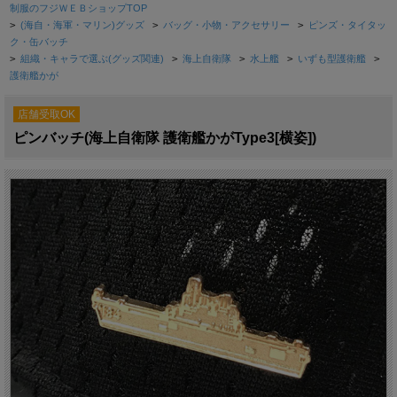
制服のフジＷＥＢショップTOP
>
(海自・海軍・マリン)グッズ
>
バッグ・小物・アクセサリー
>
ピンズ・タイタッ
ク・缶バッチ
>
組織・キャラで選ぶ(グッズ関連)
>
海上自衛隊
>
水上艦
>
いずも型護衛艦
>
護衛艦かが
店舗受取OK
ピンバッチ(海上自衛隊 護衛艦かがType3[横姿])