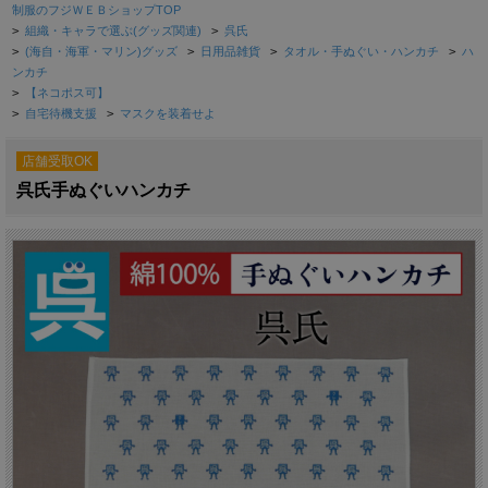
制服のフジＷＥＢショップTOP
>
組織・キャラで選ぶ(グッズ関連)
>
呉氏
>
(海自・海軍・マリン)グッズ
>
日用品雑貨
>
タオル・手ぬぐい・ハンカチ
>
ハ
ンカチ
>
【ネコポス可】
>
自宅待機支援
>
マスクを装着せよ
店舗受取OK
呉氏手ぬぐいハンカチ