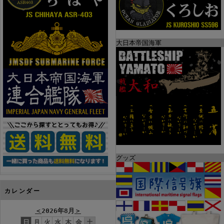
大日本帝国海軍
グッズ
カレンダー
＜
2026年8月
＞
日
月
火
水
木
金
土