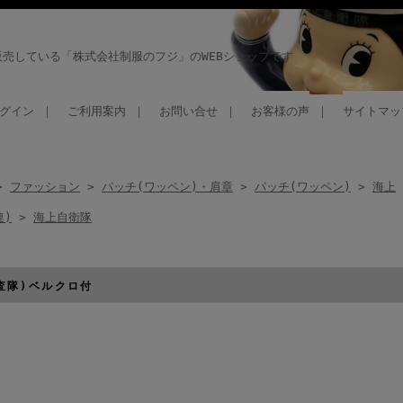
売している「株式会社制服のフジ」のWEBショップです
グイン
｜
ご利用案内
｜
お問い合せ
｜
お客様の声
｜
サイトマッ
>
ファッション
>
パッチ(ワッペン)・肩章
>
パッチ(ワッペン)
>
海上
連)
>
海上自衛隊
査隊)ベルクロ付