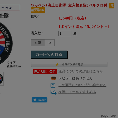
ワッペン(海上自衛隊 立入検査隊)ベルクロ付
店
舗受取OK
価格:
1,540円 (税込)
[ポイント還元 15ポイント～]
購入数:
枚
在庫
○
返品についての詳細はこちら
レビューはありません
この商品について問い合わせる
友達にメールですすめる
示
page top