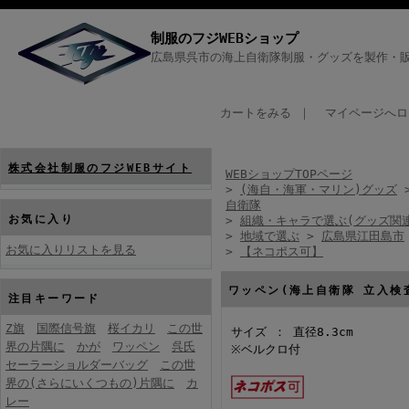
制服のフジWEBショップ
広島県呉市の海上自衛隊制服・グッズを製作・販
カートをみる
｜
マイページへロ
株式会社制服のフジWEBサイト
WEBショップTOPページ
>
(海自・海軍・マリン)グッズ
自衛隊
お気に入り
>
組織・キャラで選ぶ(グッズ関
>
地域で選ぶ
>
広島県江田島市
お気に入りリストを見る
>
【ネコポス可】
ワッペン(海上自衛隊 立入検
注目キーワード
Z旗
国際信号旗
桜イカリ
この世
サイズ ： 直径8.3cm
界の片隅に
かが
ワッペン
呉氏
※ベルクロ付
セーラーショルダーバッグ
この世
界の(さらにいくつもの)片隅に
カ
レー