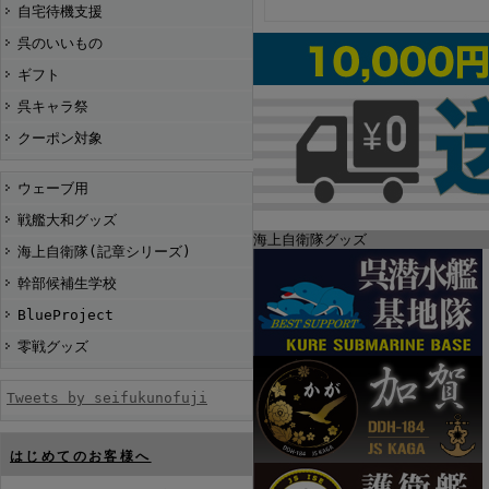
自宅待機支援
呉のいいもの
ギフト
呉キャラ祭
クーポン対象
ウェーブ用
戦艦大和グッズ
海上自衛隊グッズ
海上自衛隊(記章シリーズ)
幹部候補生学校
BlueProject
零戦グッズ
Tweets by seifukunofuji
はじめてのお客様へ