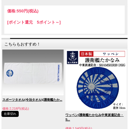
価格:
550円
(税込)
[ポイント還元 5ポイント～]
こちらもおすすめ！
スポーツタオル(今治タオル)(護衛艦たか...
価格:2,218円(税込)
在庫切れ
ワッペン(護衛艦たかなみ中東派遣記念・
S...
価格:1,540円(税込)