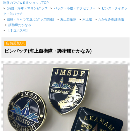
制服のフジＷＥＢショップTOP
>
(海自・海軍・マリン)グッズ
>
バッグ・小物・アクセサリー
>
ピンズ・タイタッ
ク・缶バッチ
>
組織・キャラで選ぶ(グッズ関連)
>
海上自衛隊
>
水上艦
>
たかなみ型護衛艦
>
護衛艦たかなみ
>
【ネコポス可】
店舗受取OK
ピンバッチ(海上自衛隊・護衛艦たかなみ)