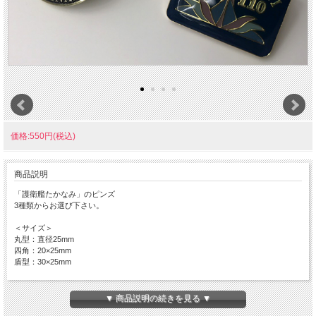
価格:550円(税込)
商品説明
「護衛艦たかなみ」のピンズ
3種類からお選び下さい。
＜サイズ＞
丸型：直径25mm
四角：20×25mm
盾型：30×25mm
●材質：真鍮
▼ 商品説明の続きを見る ▼