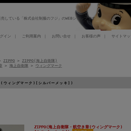
売している「株式会社制服のフジ」のWEBショップです
グイン
｜
ご利用案内
｜
お問い合せ
｜
お客様の声
｜
サイトマッ
>
ZIPPO
>
ZIPPO(海上自衛隊)
章
>
海上自衛隊
>
ウィングマーク
章(ウィングマーク)[シルバーメッキ])
ZIPPO(海上自衛隊・航空き章(ウィングマーク)