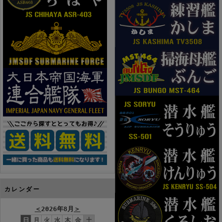
カレンダー
＜
2026年8月
＞
日
月
火
水
木
金
土