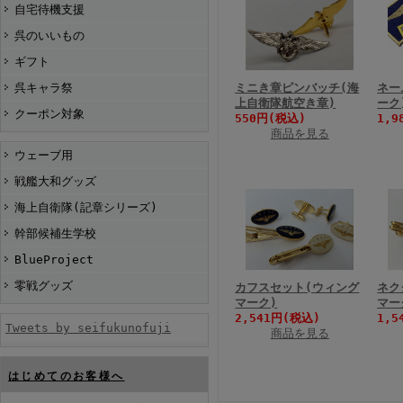
自宅待機支援
呉のいいもの
ギフト
呉キャラ祭
ミニき章ピンバッチ(海
ネー
上自衛隊航空き章)
ーク
クーポン対象
550円(税込)
1,9
商品を見る
ウェーブ用
戦艦大和グッズ
海上自衛隊(記章シリーズ)
幹部候補生学校
BlueProject
零戦グッズ
カフスセット(ウィング
ネク
マーク)
マー
2,541円(税込)
1,5
Tweets by seifukunofuji
商品を見る
はじめてのお客様へ