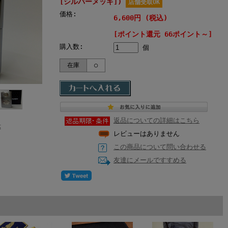
[シルバーメッキ])
店舗受取OK
価格:
6,600円 (税込)
[ポイント還元 66ポイント～]
購入数:
個
在庫
○
返品についての詳細はこちら
示
レビューはありません
この商品について問い合わせる
友達にメールですすめる