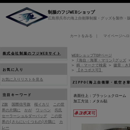
制服のフジWEBショップ
広島県呉市の海上自衛隊制服・グッズを製作・販
カートをみる
｜
マイページへロ
株式会社制服のフジWEBサイト
WEBショップTOPページ
>
(海自・海軍・マリン)グッズ
>
柄・マークで検索
>
徽章・き
お気に入り
>
【ネコポス可】
お気に入りリストを見る
ZIPPO(海上自衛隊・航空き
注目キーワード
表面仕上：ブラッシュクローム
加工方法：メタル貼
Z旗
国際信号旗
桜イカリ
この世
界の片隅に
かが
ワッペン
呉氏
セーラーショルダーバッグ
この世
界の(さらにいくつもの)片隅に
カ
レー