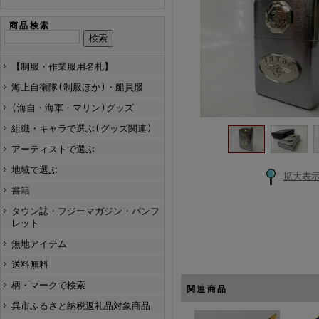
商品検索
【制服・作業服用名札】
海上自衛隊(制服ほか)・船員服
(海自・海軍・マリン)グッズ
組織・キャラで選ぶ(グッズ関連)
アーティストで選ぶ
地域で選ぶ
拡大表
書籍
タウン誌・フジーマガジン・パンフ
レット
無地アイテム
送料無料
柄・マークで検索
関連商品
呉市ふるさと納税返礼品対象商品