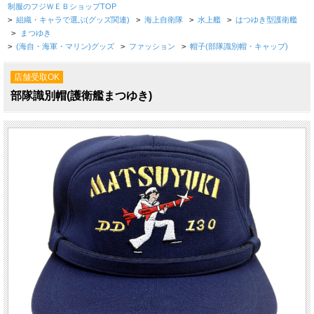
制服のフジＷＥＢショップTOP
>
組織・キャラで選ぶ(グッズ関連)
>
海上自衛隊
>
水上艦
>
はつゆき型護衛艦
>
まつゆき
>
(海自・海軍・マリン)グッズ
>
ファッション
>
帽子(部隊識別帽・キャップ)
店舗受取OK
部隊識別帽(護衛艦まつゆき)