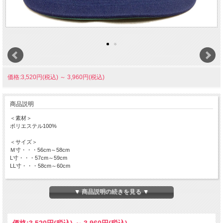
価格:3,520円(税込)
～
3,960円(税込)
商品説明
＜素材＞
ポリエステル100%
＜サイズ＞
Ｍ寸・・・56cm～58cm
L寸・・・57cm～59cm
LL寸・・・58cm～60cm
＜生地色＞
紺
▼ 商品説明の続きを見る ▼