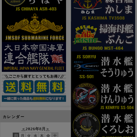
カレンダー
＜
2026年8月
＞
日
月
火
水
木
金
土