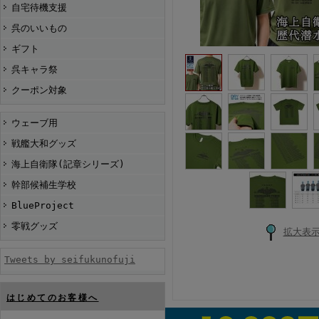
自宅待機支援
呉のいいもの
ギフト
呉キャラ祭
クーポン対象
ウェーブ用
戦艦大和グッズ
海上自衛隊(記章シリーズ)
幹部候補生学校
BlueProject
零戦グッズ
拡大表
Tweets by seifukunofuji
はじめてのお客様へ