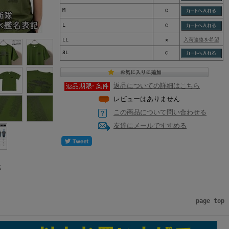
M
○
L
○
LL
×
入荷連絡を希望
3L
○
返品についての詳細はこちら
レビューはありません
この商品について問い合わせる
友達にメールですすめる
示
page top