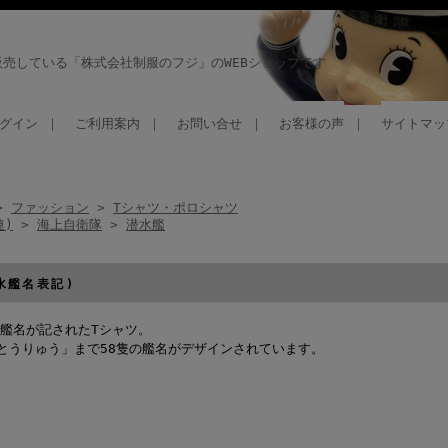
売している「株式会社制服のフジ」のWEBショップです
グイン
｜
ご利用案内
｜
お問い合せ
｜
お客様の声
｜
サイトマッ
>
ファッション
>
Tシャツ・ポロシャツ
連)
>
海上自衛隊
>
潜水艦
水艦名表記)
艦名が記されたTシャツ。
2とうりゅう」まで58隻の艦名がデザインされています。