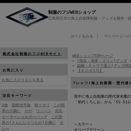
制服のフジWEBショップ
広島県呉市の海上自衛隊制服・グッズを製作・販
カートをみる
｜
マイページへロ
株式会社制服のフジWEBサイト
WEBショップTOPページ
>
(海自・海軍・マリン)グッズ
>
組織・キャラで選ぶ(グッズ関
お気に入り
>
【ネコポス可】
お気に入りリストを見る
Tシャツ(海上自衛隊・歴代潜
注目キーワード
背中に海上自衛隊の歴代潜水艦の
「初代くろしお」から「SS-51
Z旗
国際信号旗
桜イカリ
この世
界の片隅に
かが
ワッペン
呉氏
セーラーショルダーバッグ
この世
界の(さらにいくつもの)片隅に
カ
＜カラー＞
レー
オリーブグリーン