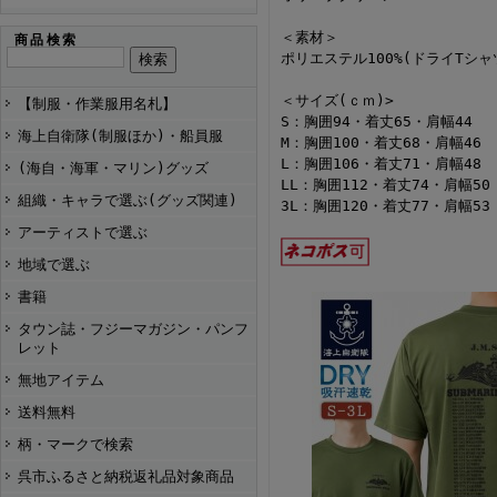
＜素材＞
商品検索
ポリエステル100%(ドライTシャ
＜サイズ(ｃｍ)>
【制服・作業服用名札】
S：胸囲94・着丈65・肩幅44
海上自衛隊(制服ほか)・船員服
M：胸囲100・着丈68・肩幅46
L：胸囲106・着丈71・肩幅48
(海自・海軍・マリン)グッズ
LL：胸囲112・着丈74・肩幅50
組織・キャラで選ぶ(グッズ関連)
3L：胸囲120・着丈77・肩幅53
アーティストで選ぶ
地域で選ぶ
書籍
タウン誌・フジーマガジン・パンフ
レット
無地アイテム
送料無料
柄・マークで検索
呉市ふるさと納税返礼品対象商品