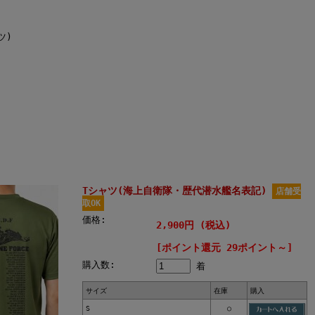
ツ)
Tシャツ(海上自衛隊・歴代潜水艦名表記)
店舗受
取OK
価格:
2,900円 (税込)
[ポイント還元 29ポイント～]
購入数:
着
サイズ
在庫
購入
S
○