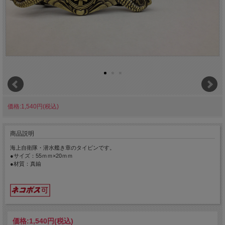
価格:1,540円(税込)
商品説明
海上自衛隊・潜水艦き章のタイピンです。
●サイズ：55ｍｍ×20ｍｍ
●材質：真鍮
価格:
1,540円
(税込)