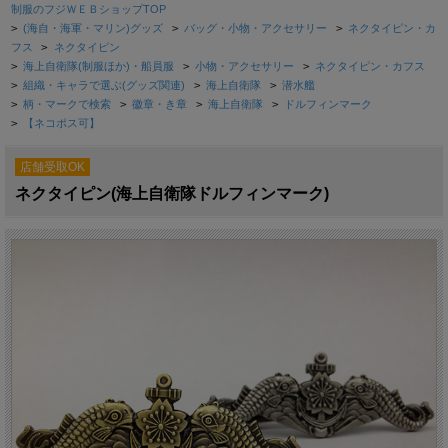
制服のフジＷＥＢショップTOP
>
(海自・海軍・マリン)グッズ
>
バッグ・小物・アクセサリー
>
ネクタイピン・カ
フス
>
ネクタイピン
>
海上自衛隊(制服ほか)・船員服
>
小物・アクセサリー
>
ネクタイピン・カフス
>
組織・キャラで選ぶ(グッズ関連)
>
海上自衛隊
>
潜水艦
>
柄・マークで検索
>
徽章・き章
>
海上自衛隊
>
ドルフィンマーク
>
【ネコポス可】
店舗受取OK
ネクタイピン(海上自衛隊ドルフィンマーク)