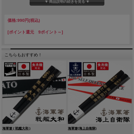
●サイズ：箸置き(約長さ5.3cm・幅1.5cm・高さ2.2cm)
▼ 商品説明の続きを見る ▼
価格:
990円
(税込)
[ポイント還元 9ポイント～]
こちらもおすすめ！
海軍箸 ( 戦艦大和 )
海軍箸(海上自衛隊)