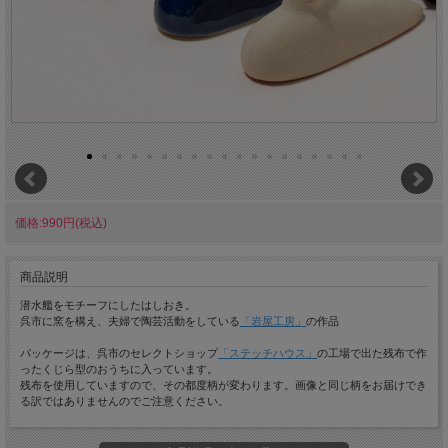
価格:990円(税込)
商品説明
潜水艦をモチーフにしたはしおき。
呉市に窯を構え、夫婦で陶芸活動をしている
「岩屋工房」
の作品
パッケージは、呉市のセレクトショップ
「ステッチハウス」
の工場で出た残布で作
ったくじら型のおうちに入っています。
残布を使用していますので、その都度柄が変わります。画像と同じ柄をお届けでき
る訳ではありませんのでご注意ください。