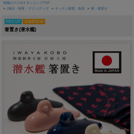
制服のフジＷＥＢショップTOP
>
(海自・海軍・マリン)グッズ
>
キッチン雑貨・食器
>
箸・箸置き
PICK UP
店舗受取OK
箸置き(潜水艦)