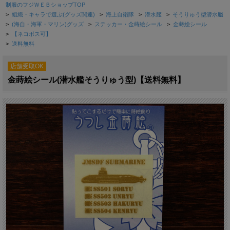
制服のフジＷＥＢショップTOP
>
組織・キャラで選ぶ(グッズ関連)
>
海上自衛隊
>
潜水艦
>
そうりゅう型潜水艦
>
(海自・海軍・マリン)グッズ
>
ステッカー・金蒔絵シール
>
金蒔絵シール
>
【ネコポス可】
>
送料無料
店舗受取OK
金蒔絵シール(潜水艦そうりゅう型)【送料無料】