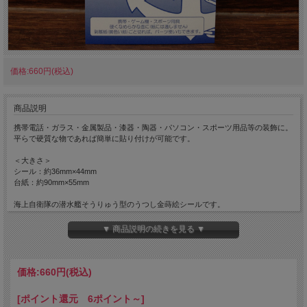
価格:660円(税込)
商品説明
携帯電話・ガラス・金属製品・漆器・陶器・パソコン・スポーツ用品等の装飾に。
平らで硬質な物であれば簡単に貼り付けが可能です。
＜大きさ＞
シール：約36mm×44mm
台紙：約90mm×55mm
海上自衛隊の潜水艦そうりゅう型のうつし金蒔絵シールです。
「そうりゅう」「うんりゅう」「はくりゅう」「けんりゅう」の4隻の艦名・艦番
号と自衛艦旗も入っておりますので、好きに切り貼りして楽しめます。
▼ 商品説明の続きを見る ▼
価格:
660円
(税込)
[ポイント還元 6ポイント～]