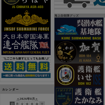
海上自衛隊グッズ
カレンダー
＜
2026年8月
＞
日
月
火
水
木
金
土