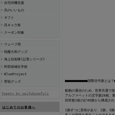
自宅待機支援
呉のいいもの
ギフト
呉キャラ祭
クーポン対象
ウェーブ用
戦艦大和グッズ
海上自衛隊(記章シリーズ)
幹部候補生学校
BlueProject
■■■■■■■■■■■国際信号旗とは？■
零戦グッズ
船舶の通信のため、世界共通で使
Tweets by seifukunofuji
アルファベットの文字旗26枚、数
回答旗1枚の計40旗から構成さ
はじめてのお客様へ
1旗ずつに意味があり、2旗、3
多くの意味を表すことができます