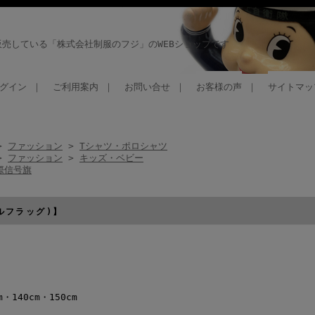
売している「株式会社制服のフジ」のWEBショップです
グイン
｜
ご利用案内
｜
お問い合せ
｜
お客様の声
｜
サイトマッ
>
ファッション
>
Tシャツ・ポロシャツ
>
ファッション
>
キッズ・ベビー
際信号旗
ルフラッグ)】
m・140cm・150cm