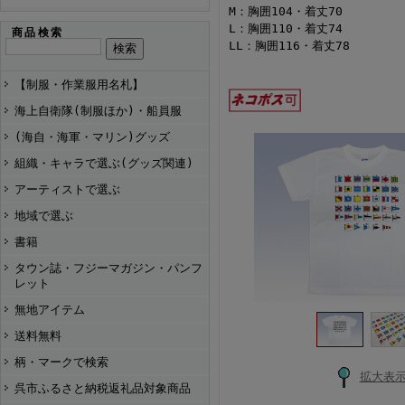
M：胸囲104・着丈70
L：胸囲110・着丈74
商品検索
LL：胸囲116・着丈78
【制服・作業服用名札】
海上自衛隊(制服ほか)・船員服
(海自・海軍・マリン)グッズ
組織・キャラで選ぶ(グッズ関連)
アーティストで選ぶ
地域で選ぶ
書籍
タウン誌・フジーマガジン・パンフ
レット
無地アイテム
送料無料
柄・マークで検索
拡大表
呉市ふるさと納税返礼品対象商品