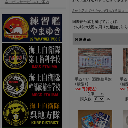
ネコポスサービスのご案内
AからZまでのそれぞれの意味は
国際信号旗を掲げておけば、
その船の状況を周りの船舶に知ら
関連商品
手ぬぐい【国際信号旗
手ぬ
(横型)】
(縦
550円(税込)
55
在庫 ○
購入数
本