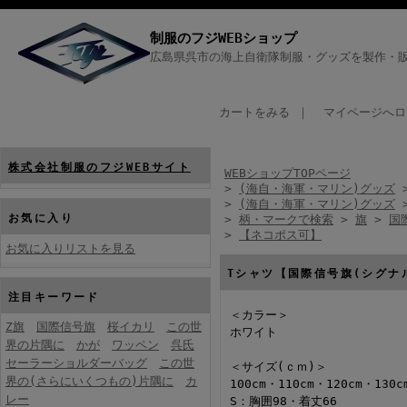
制服のフジWEBショップ
広島県呉市の海上自衛隊制服・グッズを製作・販
カートをみる
｜
マイページへロ
株式会社制服のフジWEBサイト
WEBショップTOPページ
>
(海自・海軍・マリン)グッズ
>
(海自・海軍・マリン)グッズ
お気に入り
>
柄・マークで検索
>
旗
>
国
>
【ネコポス可】
お気に入りリストを見る
Tシャツ【国際信号旗(シグナ
注目キーワード
＜カラー＞
Z旗
国際信号旗
桜イカリ
この世
ホワイト
界の片隅に
かが
ワッペン
呉氏
セーラーショルダーバッグ
この世
＜サイズ(ｃｍ)＞
界の(さらにいくつもの)片隅に
カ
100cm・110cm・120cm・130c
レー
S：胸囲98・着丈66