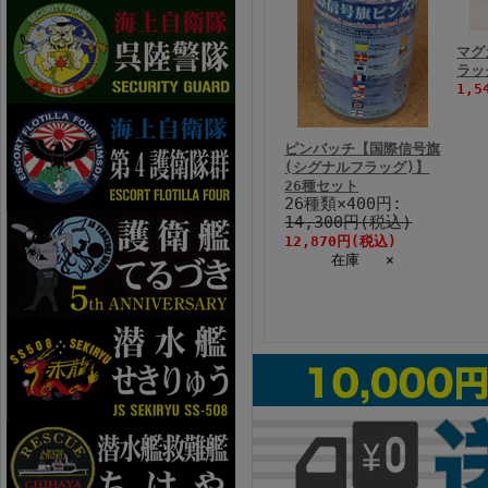
マグ
ラッ
1,5
ピンバッチ【国際信号旗
(シグナルフラッグ)】
26種セット
26種類×400円:
14,300円(税込)
12,870円(税込)
在庫 ×