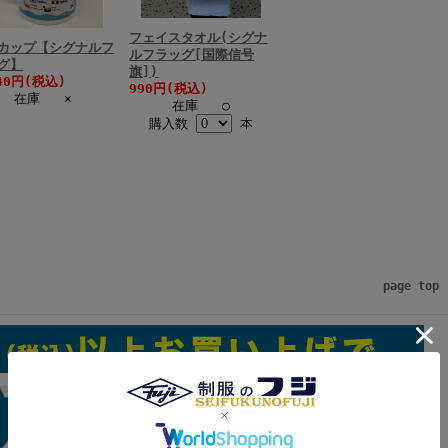
フェイスタオル(シグナ
カップ【シグナルフ
ルフラッグ[国際信号
グ】
旗])
40円(税込)
990円(税込)
在庫 ×
在庫 ○
購入数
本
page top