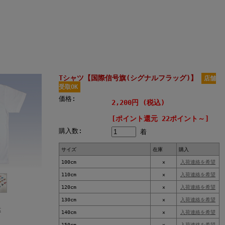
Tシャツ【国際信号旗(シグナルフラッグ)】
店舗
受取OK
価格:
2,200円 (税込)
[ポイント還元 22ポイント～]
購入数:
着
サイズ
在庫
購入
100cm
×
入荷連絡を希望
110cm
×
入荷連絡を希望
120cm
×
入荷連絡を希望
130cm
×
入荷連絡を希望
示
140cm
×
入荷連絡を希望
150cm
×
入荷連絡を希望