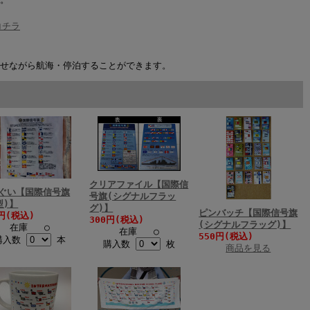
コチラ
せながら航海・停泊することができます。
クリアファイル【国際信
ぐい【国際信号旗
号旗(シグナルフラッ
型)】
グ)】
ピンバッチ【国際信号旗
0円(税込)
300円(税込)
(シグナルフラッグ)】
在庫 ○
在庫 ○
550円(税込)
購入数
本
購入数
枚
商品を見る