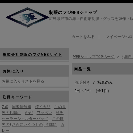
制服のフジWEBショップ
広島県呉市の海上自衛隊制服・グッズを製作・販
カートをみる
｜
マイページへロ
株式会社制服のフジWEBサイト
WEBショップTOPページ
>
(海自
商品一覧
お気に入り
お気に入りリストを見る
説明付き
/ 写真のみ
1件～1件 （全1件）
注目キーワード
Z旗
国際信号旗
桜イカリ
この世
界の片隅に
かが
ワッペン
呉氏
セーラーショルダーバッグ
この世
界の(さらにいくつもの)片隅に
カ
レー