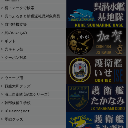
柄・マークで検索
呉市ふるさと納税返礼品対象商品
自宅待機支援
呉のいいもの
ギフト
呉キャラ祭
クーポン対象
ウェーブ用
戦艦大和グッズ
海上自衛隊(記章シリーズ)
幹部候補生学校
BlueProject
零戦グッズ