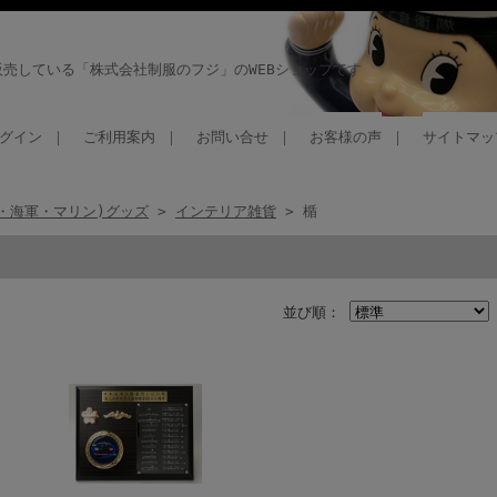
売している「株式会社制服のフジ」のWEBショップです
グイン
｜
ご利用案内
｜
お問い合せ
｜
お客様の声
｜
サイトマッ
・海軍・マリン)グッズ
>
インテリア雑貨
> 楯
並び順：