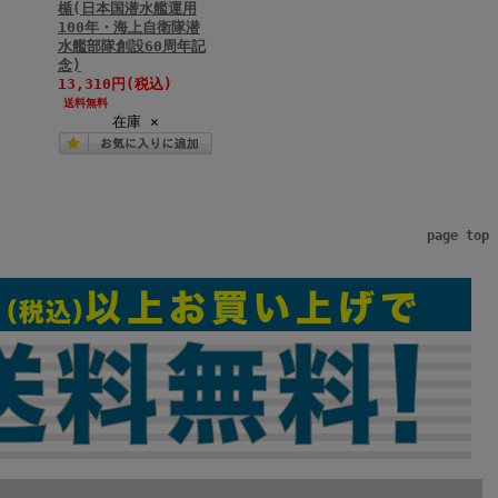
楯(日本国潜水艦運用
100年・海上自衛隊潜
水艦部隊創設60周年記
念)
13,310円(税込)
送料無料
在庫 ×
page top