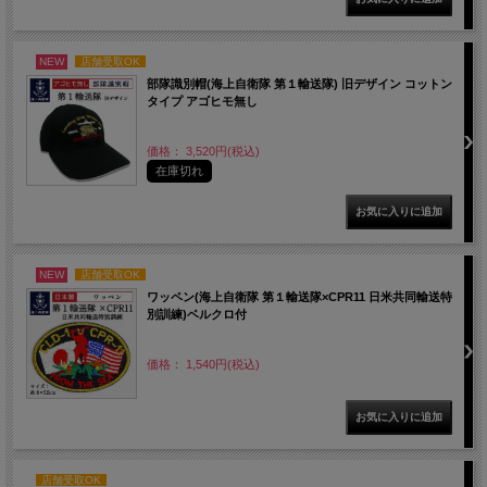
NEW
店舗受取OK
部隊識別帽(海上自衛隊 第１輸送隊) 旧デザイン コットン
タイプ アゴヒモ無し
価格： 3,520円(税込)
在庫切れ
NEW
店舗受取OK
ワッペン(海上自衛隊 第１輸送隊×CPR11 日米共同輸送特
別訓練)ベルクロ付
価格： 1,540円(税込)
店舗受取OK