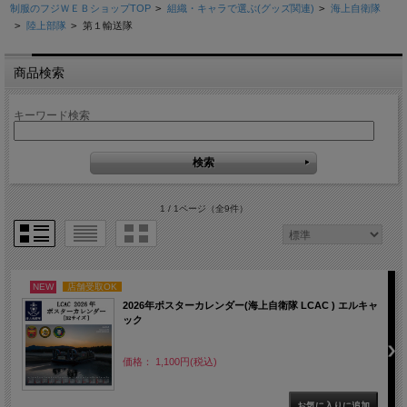
制服のフジＷＥＢショップTOP
>
組織・キャラで選ぶ(グッズ関連)
>
海上自衛隊
>
陸上部隊
>
第１輸送隊
商品検索
キーワード検索
1 / 1ページ
（全9件）
NEW
店舗受取OK
2026年ポスターカレンダー(海上自衛隊 LCAC ) エルキャ
ック
価格： 1,100円(税込)