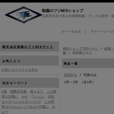
制服のフジWEBショップ
広島県呉市の海上自衛隊制服・グッズを製作・販
カートをみる
｜
マイページへロ
株式会社制服のフジWEBサイト
WEBショップTOPページ
>
組織・
艦
> 護衛艦はるな
お気に入り
商品一覧
お気に入りリストを見る
説明付き
/ 写真のみ
1件～1件 （全1件）
注目キーワード
Z旗
国際信号旗
桜イカリ
この世
界の片隅に
かが
ワッペン
呉氏
セーラーショルダーバッグ
この世
界の(さらにいくつもの)片隅に
カ
レー