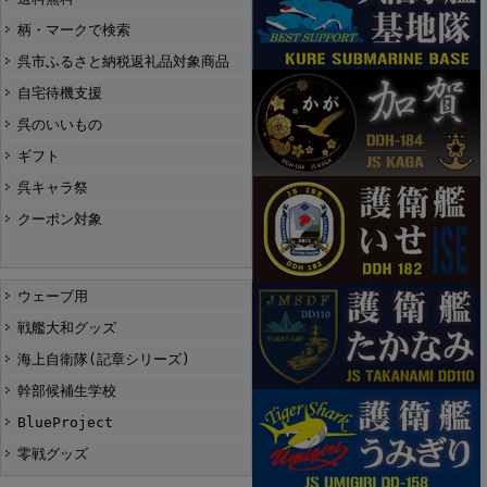
柄・マークで検索
呉市ふるさと納税返礼品対象商品
自宅待機支援
呉のいいもの
ギフト
呉キャラ祭
クーポン対象
ウェーブ用
戦艦大和グッズ
海上自衛隊(記章シリーズ)
幹部候補生学校
BlueProject
零戦グッズ