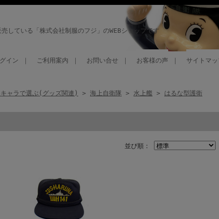
売している「株式会社制服のフジ」のWEBショップです
グイン
｜
ご利用案内
｜
お問い合せ
｜
お客様の声
｜
サイトマッ
キャラで選ぶ(グッズ関連)
>
海上自衛隊
>
水上艦
>
はるな型護衛
並び順：