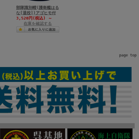
部隊識別帽(護衛艦はる
な[退役])アゴヒモ付
3,520円(税込)
～
在庫を確認する
page top