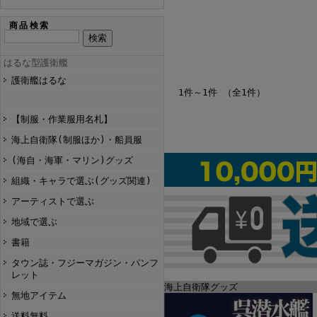
商品検索
はるな型護衛艦
護衛艦はるな
1件～1件 （全1件）
【制服・作業服用名札】
海上自衛隊(制服ほか)・船員服
(海自・海軍・マリン)グッズ
組織・キャラで選ぶ(グッズ関連)
アーティストで選ぶ
地域で選ぶ
書籍
タウン誌・フジーマガジン・パンフ
レット
海上自衛隊グッズ
無地アイテム
送料無料