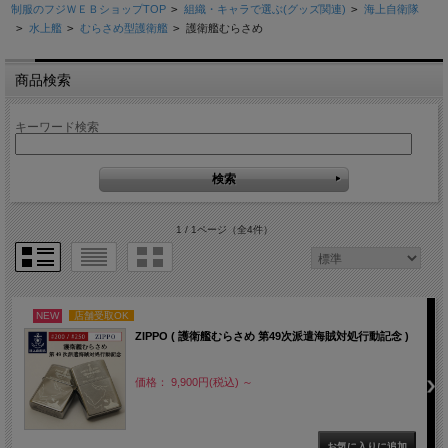
制服のフジＷＥＢショップTOP
>
組織・キャラで選ぶ(グッズ関連)
>
海上自衛隊
>
水上艦
>
むらさめ型護衛艦
>
護衛艦むらさめ
商品検索
キーワード検索
1 / 1ページ
（全4件）
NEW
店舗受取OK
ZIPPO ( 護衛艦むらさめ 第49次派遣海賊対処行動記念 )
価格： 9,900円(税込)
～