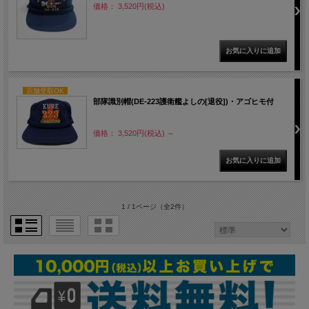
価格： 3,520円(税込)
店舗受取OK
部隊識別帽(DE-223護衛艦よしの[退役])・アゴヒモ付
価格： 3,520円(税込)
～
1 / 1ページ
（全2件）