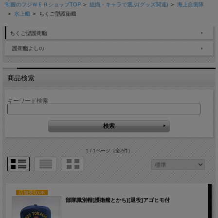
制服のフジＷＥＢショップTOP
>
組織・キャラで選ぶ(グッズ関連)
>
海上自衛隊
>
水上艦
>
ちくご型護衛艦
ちくご型護衛艦
護衛艦よしの
商品検索
キーワード検索
1 / 1ページ
（全2件）
店舗受取OK
部隊識別帽(護衛艦とかち)[退役]アゴヒモ付