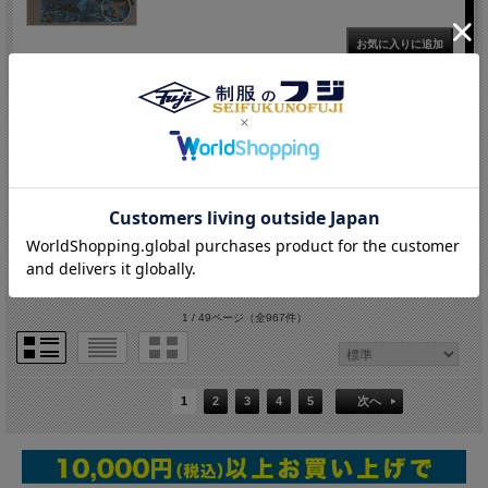
店舗受取OK
手ぬぐいハンカチ(海上自衛隊 艦艇柄)
価格： 660円(税込)
1 / 49ページ
（全967件）
1
2
3
4
5
次へ