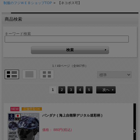
制服のフジＷＥＢショップTOP
>
【ネコポス可】
商品検索
キーワード検索
1 / 49ページ
（全967件）
1
2
3
4
5
次へ
NEW
店舗受取OK
バンダナ ( 海上自衛隊デジタル迷彩柄 )
価格： 880円(税込)