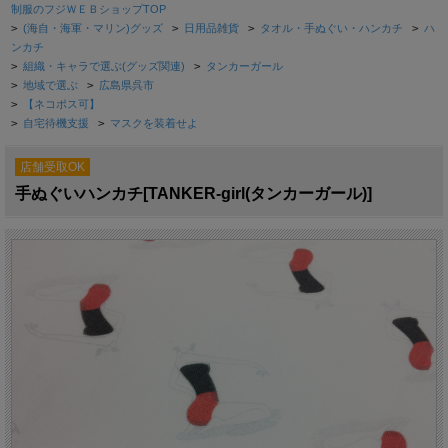
制服のフジＷＥＢショップTOP
>
(海自・海軍・マリン)グッズ
>
日用品雑貨
>
タオル・手ぬぐい・ハンカチ
>
ハ
ンカチ
>
組織・キャラで選ぶ(グッズ関連)
>
タンカーガール
>
地域で選ぶ
>
広島県呉市
>
【ネコポス可】
>
自宅待機支援
>
マスクを装着せよ
店舗受取OK
手ぬぐいハンカチ[TANKER-girl(タンカーガール)]