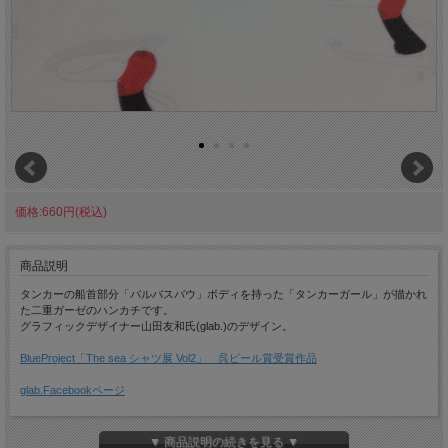
価格:660円(税込)
商品説明
タンカーの船首部分「バルバスバウ」ボディを持った「タンカーガール」が描かれ
た二重ガーゼのハンカチです。
グラフィックデザイナー山田友和氏(glab.)のデザイン。
BlueProject「The sea シャツ展 Vol2」 呉ビール賞受賞作品
glab.Facebookページ
▼ 商品説明の続きを見る ▼