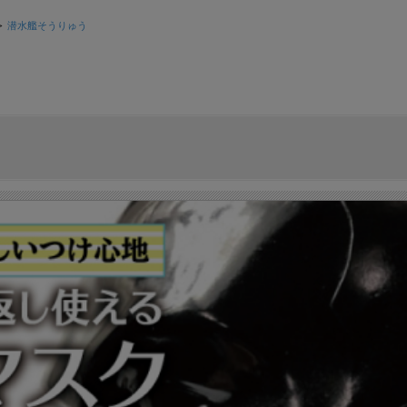
>
潜水艦そうりゅう