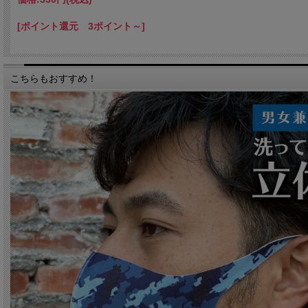
＜注意事項＞
[ポイント還元 3ポイント～]
■本製品は有害な粉塵やガスなどを防ぐ目的では使用できません。
■本製品の使用により、発疹・かゆみ等が生じた場合は使用を中止し、医師又は薬剤師
■ウイルスを遮断し、感染を予防する効果は実証されておりません。
■感染症の予防には、手洗いやアルコール消毒の励行、十分な睡眠確保をお勧めいたし
■マスクのにおいが気になったり、息苦しさを感じた場合は使用を中止してください。
こちらもおすすめ！
■優しく手洗いして下さい。