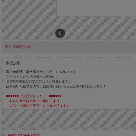
価格:330円(税込)
商品説明
海上自衛隊「潜水艦そうりゅう」の立体マスク。
さらっとした生地で優しい肌触り。
３D立体構造なので息苦しさも軽減します。
落ち着いた色味なので、普段使いはもちろん仕事用にもピッタリ！
■■■■■■ご注意下さい！！！■■■■■■
こちらの商品は衛生上の事由により
「返品・交換対応不可」とさせて頂きます。
■■■■■■■■■■■■■■■■■■■■■
中国製
素材： ポリエステル100%
サイズ(1サイズ)：マスク部分横17.5cm×縦13cm
カラー：ブラック
価格:
330円
(税込)