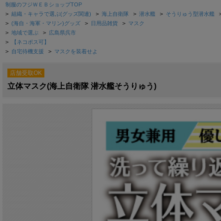
制服のフジＷＥＢショップTOP
>
組織・キャラで選ぶ(グッズ関連)
>
海上自衛隊
>
潜水艦
>
そうりゅう型潜水艦
>
(海自・海軍・マリン)グッズ
>
日用品雑貨
>
マスク
>
地域で選ぶ
>
広島県呉市
>
【ネコポス可】
>
自宅待機支援
>
マスクを装着せよ
店舗受取OK
立体マスク(海上自衛隊 潜水艦そうりゅう)