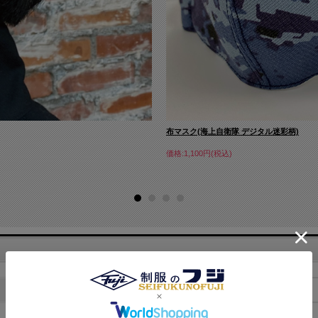
布マスク(海上自衛隊 デジタル迷彩柄)
価格:1,100円(税込)
在庫
在庫切れ