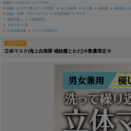
制服のフジＷＥＢショップTOP
>
組織・キャラで選ぶ(グッズ関連)
>
海上自衛隊
>
水上艦
>
補給艦
>
補給艦とわ
>
(海自・海軍・マリン)グッズ
>
日用品雑貨
>
マスク
>
地域で選ぶ
>
広島県呉市
>
【ネコポス可】
>
自宅待機支援
>
マスクを装着せよ
店舗受取OK
立体マスク(海上自衛隊 補給艦とわだ)※数量限定※